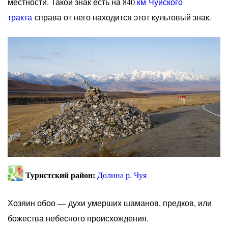
местности. Такой знак есть на 840
км
Чуйского
тракта
справа от него находится этот культовый знак.
Туристский район:
Долина р. Чуя
Хозяин обоо — духи умерших шаманов, предков, или
божества небесного происхождения.