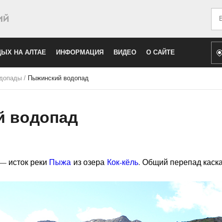
Иск
ЫХ НА АЛТАЕ
ИНФОРМАЦИЯ
ВИДЕО
О САЙТЕ
допады
/
Пыжинский водопад
й водопад
— исток реки
Пыжа
из озера
Кок-кёль
. Общий перепад каска