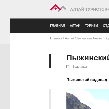
ГЛАВНАЯ
АЛТАЙ
ТУРИЗМ
ОТД
Главная
/
Алтай
/
Богатства Алтая
/
Во
Пыжински
Водопады
Пыжинский водопад