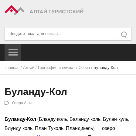
Искать...
Искать
Главная
/
Алтай
/
География и климат
/
Озера
/
Буланду-Кол
Буланду-Кол
Озера Алтая
Буланду-Кол
(Бланду-коль, Баланду-коль, Булан-куль,
Блунду-коль, План-Туколь, Пландикель) — озеро