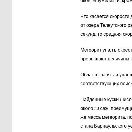
окон, «шумели», и, кром
Что касается скорости 
от озера Телеутского р
секунд, то средняя ско
Метеорит упал в окрес
превышают величины г
Область, занятая упав
соответствующих поиск
Найденные куски (числ
около 50 саж. преимущ
же масса метеорита, по
стана Барнаульского уе