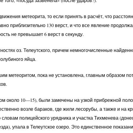
е того, «посуда зазвенела» (после ударов?).
движения метеорита, то если принять в расчёт, что расстоя
авно приблизительно 130 верст, и что все явление продолжа
рость не превышает 6 верст в секунду.
тностях оз. Телеутского, причем немногочисленные найден
олубиного яйца.
шим метеоритом, пока не установлена, главным образом пот
ов.
ом около 10—15), были замечены на узкой прибрежной пол
ественно возле бараков, где жили лесорубы, а также и на к
 словам полицейского урядника и участка Тихменева (донес
зда), упала в Телеутское озеро. Это единственное показан