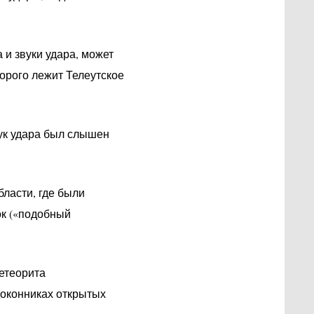
 и звуки удара, может
торого лежит Телеутское
вук удара был слышен
ласти, где были
ок («подобный
етеорита
доконниках открытых