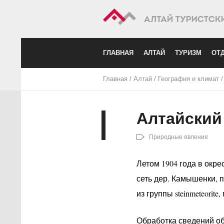
ГЛАВНАЯ
АЛТАЙ
ТУРИЗМ
ОТД
Главная
/
Алтай
/
География и климат
Алтайский
Природные явления
Летом 1904 года в окре
сеть дер. Камышенки, 
из группы steinmeteori
Обработка сведений об