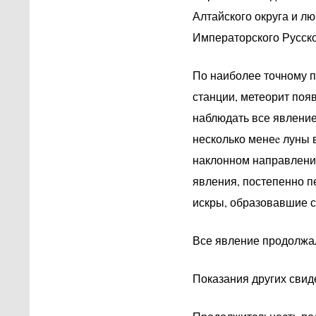
Алтайского округа и л
Императорского Русско
По наиболее точному 
станции, метеорит появи
наблюдать все явление
несколько менеe луны в
наклонном направлении
явления, постепенно п
искры, образовавшие с
Все явление продолжал
Показания других свид