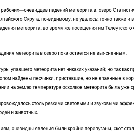
 рабочих—очевидцев падений метеорита в. озеро Статист
тайского Округа, по-видимому, не удалось; точно также и 
адения метеорита; во время же посещения им Телеутского 
адения метеорита в озеро пока остается не выясненным.
уры упавшего метеорита нет никаких указаний; но так как 
пом найдены песчинки, приставшие, но не впаянные в кор
дении на землю температура осколков метеорита была уже с
ровождалось столь резкими световыми и звуковыми эффек
юдей и животных.
ям, очевидцы явления были крайне перепуганы, скот стал б