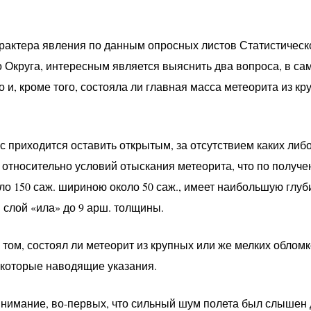
арактера явления по данным опросных листов Статистическ
 Округа, интересным является выяснить два вопроса, в са
о и, кроме того, состояла ли главная масса метеорита из к
с приходится оставить открытым, за отсутствием каких либ
 относительно условий отыскания метеорита, что по получ
ло 150 саж. шириною около 50 саж., имеет наибольшую глуб
 слой «ила» до 9 арш. толщины.
 том, состоял ли метеорит из крупных или же мелких обломко
екоторые наводящие указания.
нимание, во-первых, что сильный шум полета был слышен д