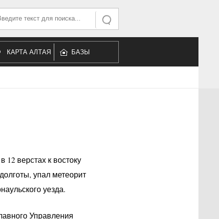
ать...
Искать
КАРТА АЛТАЯ
БАЗЫ
ОТДЫХА
в 12 верстах к востоку
долготы, упал метеорит
наульского уезда.
лавного Управления