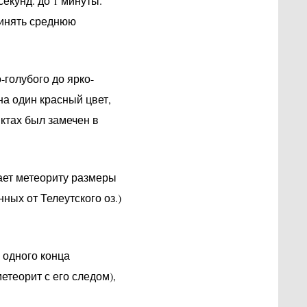
екунд. до 1 минуты.
ринять среднюю
-голубого до ярко-
на один красный цвет,
нктах был замечен в
ает метеориту размеры
ных от Телеутского оз.)
 одного конца
етеорит с его следом),