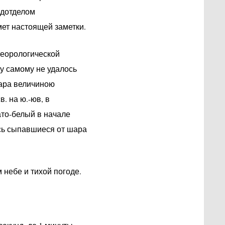
одотделом
ет настоящей заметки.
еорологической
ему самому не удалось
шара величиною
. на ю.-юв, в
ато-белый в начале
сь сыпавшиеся от шара
небе и тихой погоде.