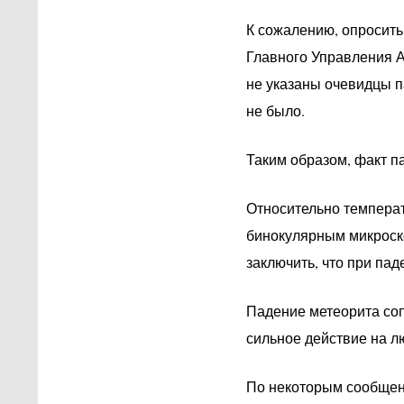
К сожалению, опросить
Главного Управления Ал
не указаны очевидцы п
не было.
Таким образом, факт п
Относительно температ
бинокулярным микроско
заключить, что при па
Падение метеорита соп
сильное действие на л
По некоторым сообщени