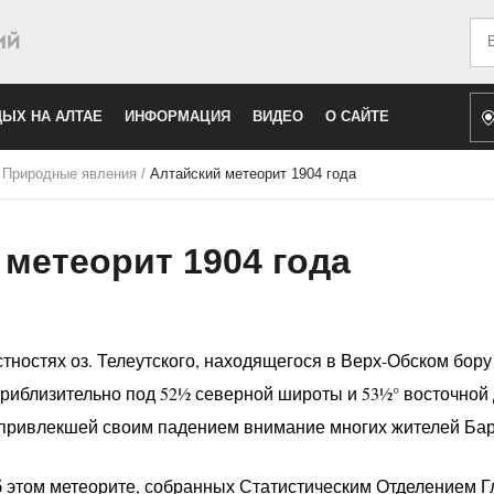
Иск
ЫХ НА АЛТАЕ
ИНФОРМАЦИЯ
ВИДЕО
О САЙТЕ
/
Природные явления
/
Алтайский метеорит 1904 года
 метеорит 1904 года
стностях оз. Телеутского, находящегося в Верх-Обском бору 
приблизительно под 52½ северной широты и 53½° восточной 
te, привлекшей своим падением внимание многих жителей Бар
 этом метеорите, собранных Статистическим Отделением Г