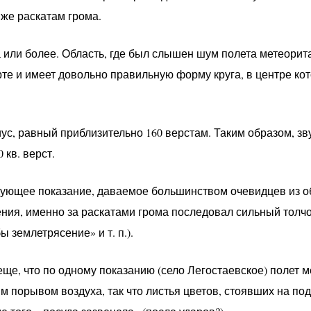
же раскатам грома.
 или более. Область, где был слышен шум полета метеорита
рте и имеет довольно правильную форму круга, в центре ко
иус, равный приблизительно 160 верстам. Таким образом, з
 кв. верст.
ующее показание, даваемое большинством очевидцев из об
ия, именно за раскатами грома последовал сильный толч
ы землетрясение» и т. п.).
ще, что по одному показанию (село Легостаевское) полет м
 порывом воздуха, так что листья цветов, стоявших на по