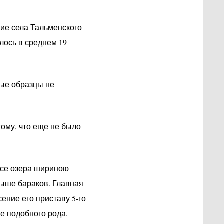
ние села Тальменского
лось в среднем 19
ные образцы не
ому, что еще не было
осе озера шириною
рыше бараков. Главная
ение его приставу 5-го
ие подобного рода.