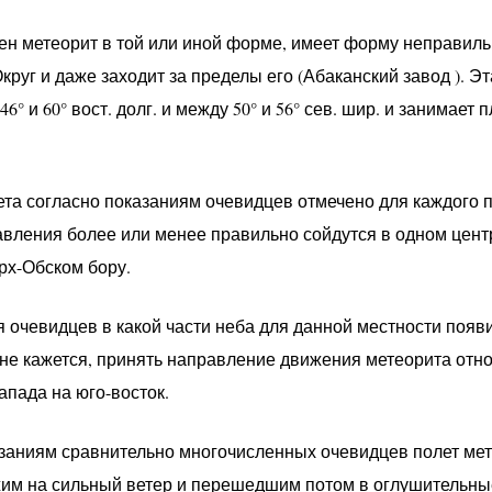
чен метеорит в той или иной форме, имеет форму неправиль
круг и даже заходит за пределы его (Абаканский завод ). Э
° и 60° вост. долг. и между 50° и 56° сев. шир. и занимает 
та согласно показаниям очевидцев отмечено для каждого 
равления более или менее правильно сойдутся в одном це
рх-Обском бору.
 очевидцев в какой части неба для данной местности появи
не кажется, принять направление движения метеорита отно
апада на юго-восток.
азаниям сравнительно многочисленных очевидцев полет ме
им на сильный ветер и перешедшим потом в оглушительны