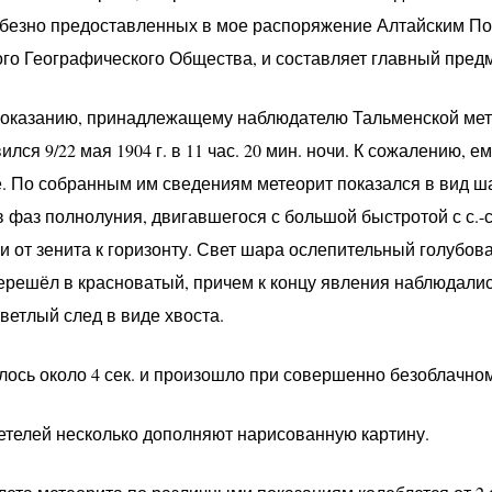
юбезно предоставленных в мое распоряжение Алтайским П
го Географического Общества, и составляет главный предм
показанию, принадлежащему наблюдателю Тальменской мет
лся 9/22 мая 1904 г. в 11 час. 20 мин. ночи. К сожалению, 
. По собранным им сведениям метеорит показался в вид 
 фаз полнолуния, двигавшегося с большой быстротой с с.-св
 от зенита к горизонту. Свет шара ослепительный голубов
ерешёл в красноватый, причем к концу явления наблюдали
ветлый след в виде хвоста.
ось около 4 сек. и произошло при совершенно безоблачном 
етелей несколько дополняют нарисованную картину.