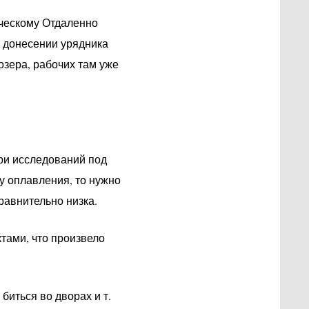
ическому Отдаленно
в донесении урядника
озера, рабочих там уже
при исследований под
у оплавления, то нужно
равнительно низка.
тами, что произвело
иться во дворах и т.