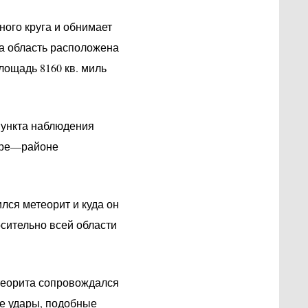
ного круга и обнимает
та область расположена
площадь 8160 кв. миль
пункта наблюдения
нтре—районе
лся метеорит и куда он
сительно всей области
теорита сопровождался
е удары, подобные