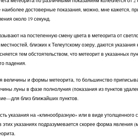
ета метеорита по различными показаниям колеблется от 2 с
наиболее достоверные показания, можно, мне кажется, п
ения около 19 секунд.
азывают на постепенную смену цвета в метеорита от светло
 местностей, близких к Телеутскому озеру, даются указания 
сняется тем обстоятельством, что метеорит в указанных пу
го падения.
я величины и формы метеорита, то большинство приписыв
чины луны в фазе полнолуния (показания из пунктов удален
шие—для близ ближайших пунктов.
ть указания на «клинообразную» или в виде утолщенного с
 в этих указаниях подразумевается скорее форма явления (м
орита.