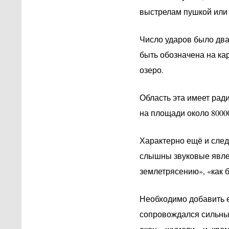
выстрелам пушкой или 
Число ударов было два
быть обозначена на ка
озеро.
Область эта имеет рад
на площади около 80000
Характерно ещё и след
слышны звуковые явлен
землетрясению», «как б
Необходимо добавить е
сопровождался сильным