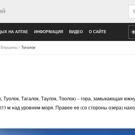
Иск
ЫХ НА АЛТАЕ
ИНФОРМАЦИЯ
ВИДЕО
О САЙТЕ
/
Вершины
/
Тоголок
, Туолок, Тагалок, Таулок, Тоолок) – гора, замыкающая южн
2033 м над уровнем моря. Правее ее (со стороны озера) нах