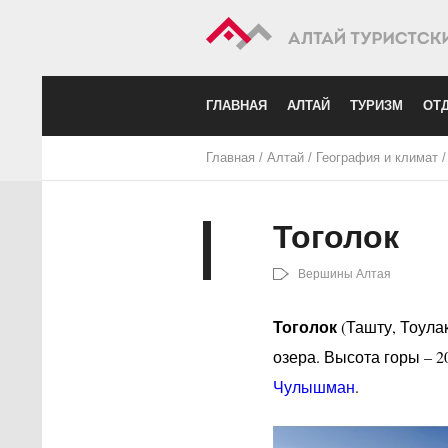
ГЛАВНАЯ
АЛТАЙ
ТУРИЗМ
ОТД
Главная
/
Алтай
/
География и климат
Тоголок
Вершины Алтая
Тоголок
(Ташту, Тоулак
озера. Высота горы – 
Чулышман
.