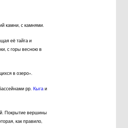
й камни, с камнями.
щая её тайга и
ки, с горы весною в
щихся в озеро».
бассейнами рр.
Кыга
и
ой. Покрытие вершины
торая, как правило,