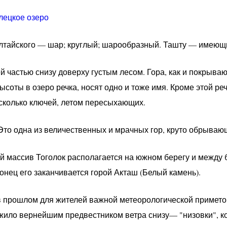
лецкое озеро
алтайского — шар; круглый; шарообразный. Ташту — имеющи
й частью снизу доверху густым лесом. Гора, как и покрываю
соты в озеро речка, носят одно и тоже имя. Кроме этой реч
сколько ключей, летом пересыхающих.
«Это одна из величественных и мрачных гор, круто обрываю
 массив Тоголок располагается на южном берегу и между 
конец его заканчивается горой Акташ (Белый камень).
 в прошлом для жителей важной метеорологической примет
жило вернейшим предвестником ветра снизу— "низовки", ко