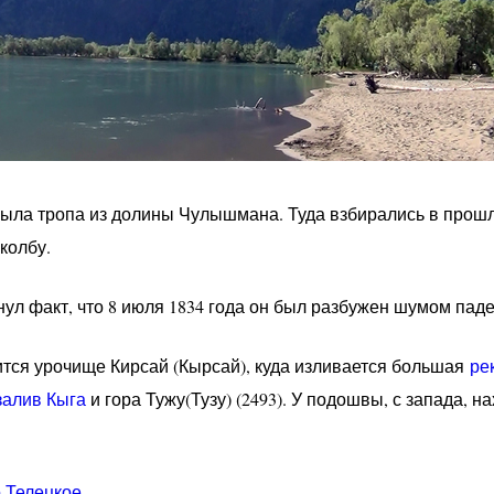
ыла тропа из долины Чулышмана. Туда взбирались в прош
колбу.
ул факт, что 8 июля 1834 года он был разбужен шумом паде
дится урочище Кирсай (Кырсай), куда изливается большая
ре
залив Кыга
и гора Тужу(Тузу) (2493). У подошвы, с запада, н
 Телецкое