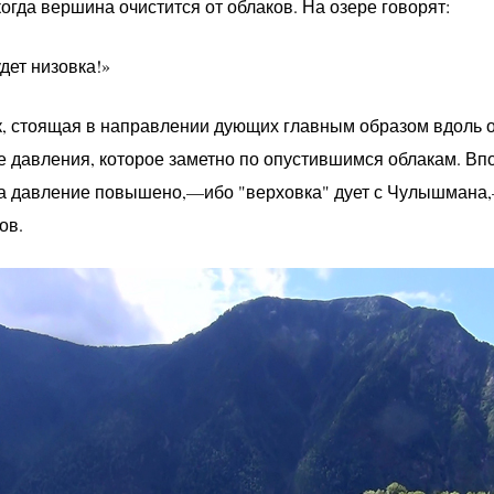
когда вершина очистится от облаков. На озере говорят:
ет низовка!»
к, стоящая в направлении дующих главным образом вдоль о
е давления, которое заметно по опустившимся облакам. Впо
да давление повышено,—ибо "верховка" дует с Чулышмана
ов.