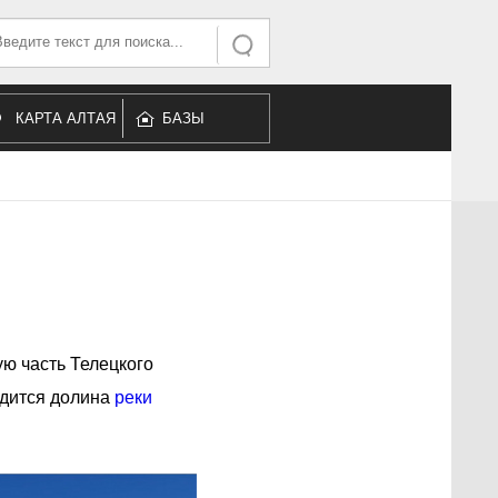
ать...
Искать
КАРТА АЛТАЯ
БАЗЫ
ОТДЫХА
ую часть Телецкого
одится долина
реки