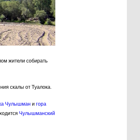
лом жители собирать
ния скалы от Туалока.
ка Чулышман
и
гора
аходится
Чулышманский