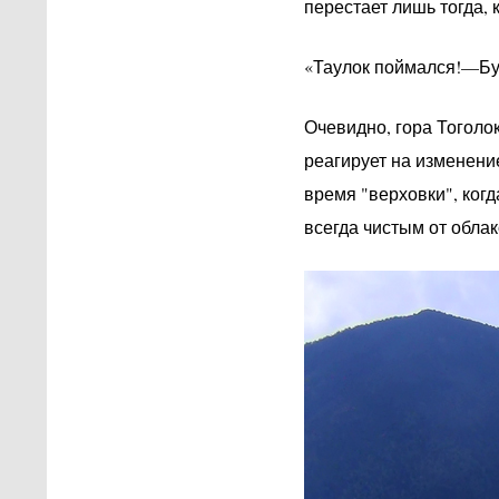
перестает лишь тогда, 
«Таулок поймался!—Буд
Очевидно, гора Тоголо
реагирует на изменени
время "верховки", ког
всегда чистым от облак