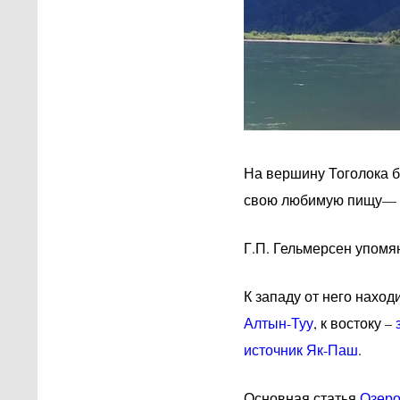
На вершину Тоголока б
свою любимую пищу— 
Г.П. Гельмерсен упомян
К западу от него нахо
Алтын-Туу
, к востоку –
источник Як-Паш
.
Основная статья
Озеро