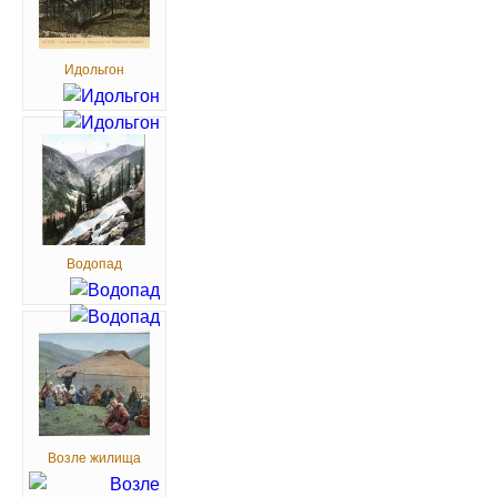
Идольгон
Водопад
Возле жилища