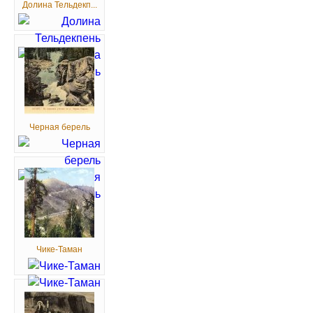
Долина Тельдекп...
Черная берель
Чике-Таман