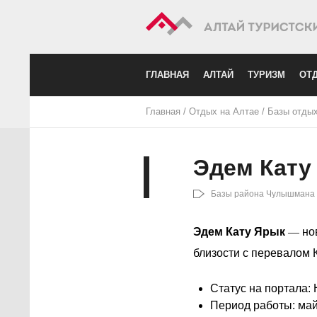
ГЛАВНАЯ
АЛТАЙ
ТУРИЗМ
ОТД
Главная
/
Отдых на Алтае
/
Базы отды
Эдем Кату
Базы района Чулышмана
Эдем Кату Ярык
— нов
близости с перевалом 
Статус на портала:
Период работы: май