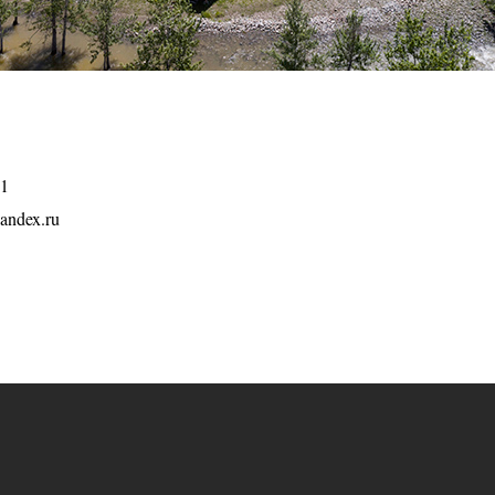
1
andex.ru