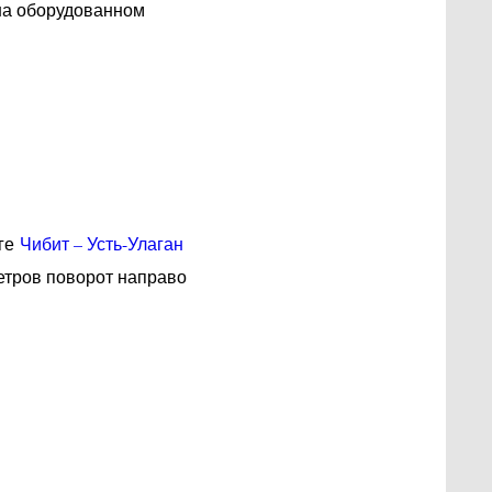
 на оборудованном
оге
Чибит – Усть-Улаган
етров поворот направо