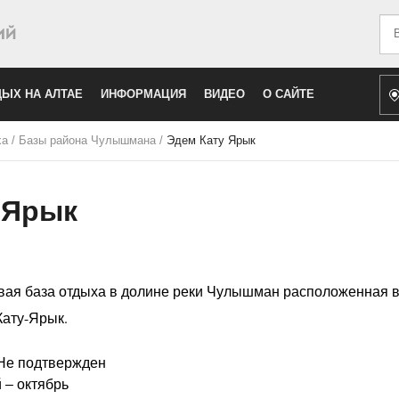
Иск
ЫХ НА АЛТАЕ
ИНФОРМАЦИЯ
ВИДЕО
О САЙТЕ
ха
/
Базы района Чулышмана
/
Эдем Кату Ярык
 Ярык
ая база отдыха в долине реки Чулышман расположенная в
Кату-Ярык.
 Не подтвержден
 – октябрь