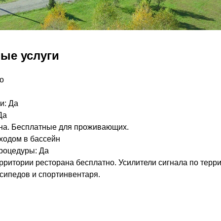
ые услуги
о
и: Да
Да
на. Бесплатные для проживающих.
ыходом в бассейн
роцедуры: Да
территории ресторана бесплатно. Усилители сигнала по терр
осипедов и спортинвентаря.