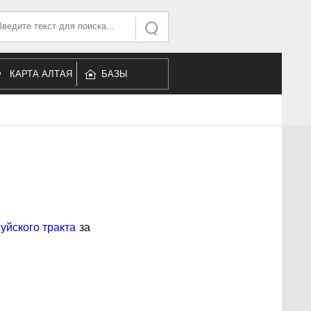
ать...
Искать
КАРТА АЛТАЯ
БАЗЫ
ОТДЫХА
уйского тракта
за