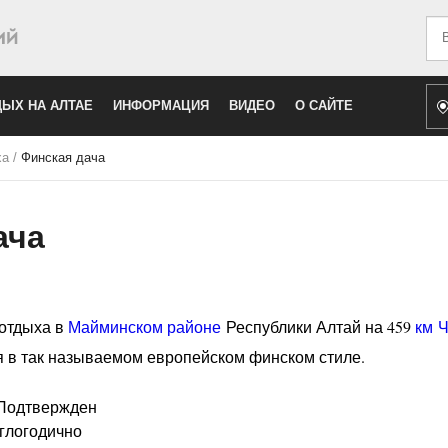
Иск
ЫХ НА АЛТАЕ
ИНФОРМАЦИЯ
ВИДЕО
О САЙТЕ
ха
/
Финская дача
ача
отдыха в
Майминском районе
Республики Алтай на 459
км
Ч
я в так называемом европейском финском стиле.
 Подтвержден
глогодично