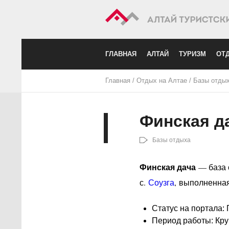
ГЛАВНАЯ
АЛТАЙ
ТУРИЗМ
ОТД
Главная
/
Отдых на Алтае
/
Базы отды
Финская д
Базы отдыха
Финская дача
— база 
с.
Соузга
, выполненна
Статус на портала:
Период работы: Кру