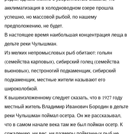
акклиматизация в холодноводном озере прошла
успешно, но массовой рыбой, по нашему
предположению, не будет.
В настоящее время наибольшая концентрация леща в
дельте реки Чулышман.
Из мелких непромысловых рыб обитают: гольян
(семейства карповых), сибирский голец (семейства
вьюновых), пестроногий подкаменщик, сибирский
подкаменщик, местные жители называют его
широколобкой.
К вышеизложенному следует сказать, что в 1927 году
местный житель Владимир Иванович Бородин в дельте
реки Чулышман поймал осетра. Он же рассказывал,
что в самом начале века там же был пойман осетр. К
сожалению, ни вес, ни размеры пойманных рыб не