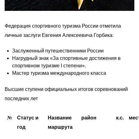
Федерация спортивного туризма России отметила
личные заслуги Евгения Алексеевича Горбика:
Заслуженный путешественники России
Нагрудный знак «За спортивные достижения в
спортивном туризме I степени».
Мастер туризма международного класса
Высшие ступени официальных итогов соревнований
последних лет
№
Статус и
Название
район
к.с.
мес
год
маршрута