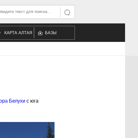
ать...
Искать
КАРТА АЛТАЯ
БАЗЫ
ОТДЫХА
ора Белухи
с юга