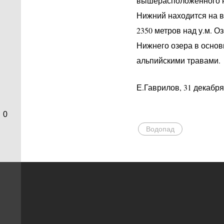
вышерасположенного н
Нижний находится на в
2350 метров над у.м. О
Нижнего озера в основ
альпийскими травами.
Е.Гаврилов, 31 декабря
0
Водопад