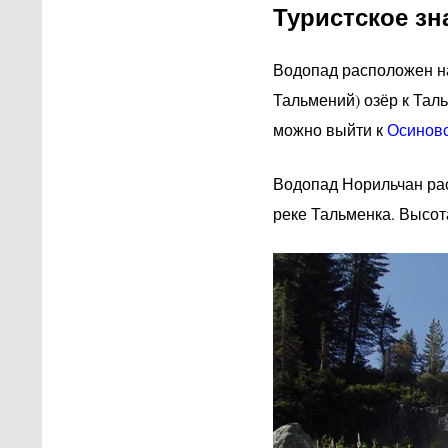
Туристское зн
Водопад расположен н
Тальмений) озёр к Тал
можно выйти к
Осиновс
Водопад Норильчан рас
реке Тальменка. Высот