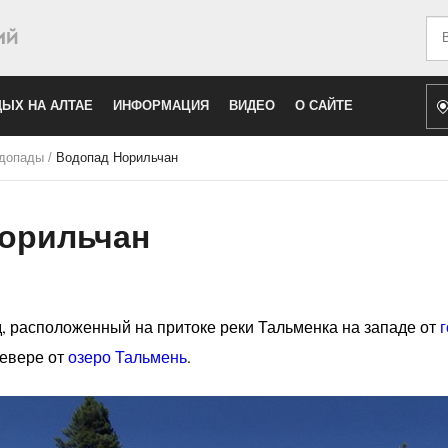
Иск
ЫХ НА АЛТАЕ
ИНФОРМАЦИЯ
ВИДЕО
О САЙТЕ
допады
/
Водопад Норильчан
орильчан
 расположенный на притоке реки Тальменка на западе от
г
севере от
озеро Тальмень
.