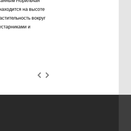
званным Норильчан
 находится на высоте
астительность вокруг
устарниками и