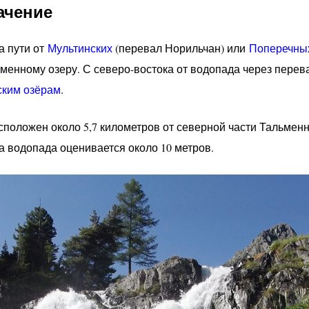
ачение
а пути от
Мультинских
(перевал Норильчан) или
Поперечны
ьменному озеру. С северо-востока от водопада через пере
ким озёрам
.
положен около 5,7 километров от северной части Тальменн
а водопада оценивается около 10 метров.