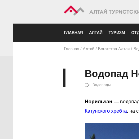
ГЛАВНАЯ
АЛТАЙ
ТУРИЗМ
ОТД
Главная
/
Алтай
/
Богатства Алтая
/
Во
Водопад Н
Водопады
Норильчан
— водопад,
Катунского хребта
, на 