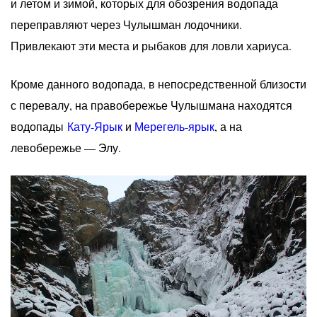
и летом и зимой, которых для обозрения водопада
переправляют через Чулышман лодочники.
Привлекают эти места и рыбаков для ловли хариуса.
Кроме данного водопада, в непосредственной близости
с перевалу, на правобережье Чулышмана находятся
водопады
Кату-Ярык
и
Мерегель-ярык
, а на
левобережье — Элу.