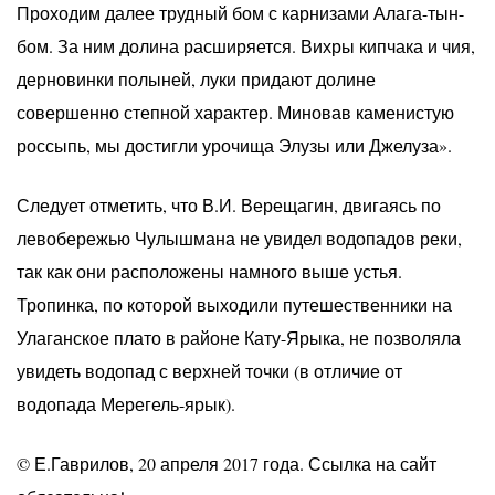
Проходим далее трудный бом с карнизами Алага-тын-
бом. За ним долина расширяется. Вихры кипчака и чия,
дерновинки полыней, луки придают долине
совершенно степной характер. Миновав каменистую
россыпь, мы достигли урочища Элузы или Джелуза».
Следует отметить, что В.И. Верещагин, двигаясь по
левобережью Чулышмана не увидел водопадов реки,
так как они расположены намного выше устья.
Тропинка, по которой выходили путешественники на
Улаганское плато в районе Кату-Ярыка, не позволяла
увидеть водопад с верхней точки (в отличие от
водопада Мерегель-ярык).
© Е.Гаврилов, 20 апреля 2017 года. Ссылка на сайт