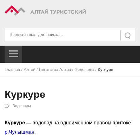
Искать...
Искать
Главная
/
Алтай
/
Богатства Алтая
/
Водопады
/
Куркуре
Куркуре
Водопады
Куркуре
— водопад на одноимённом правом притоке
р.Чулышман
.