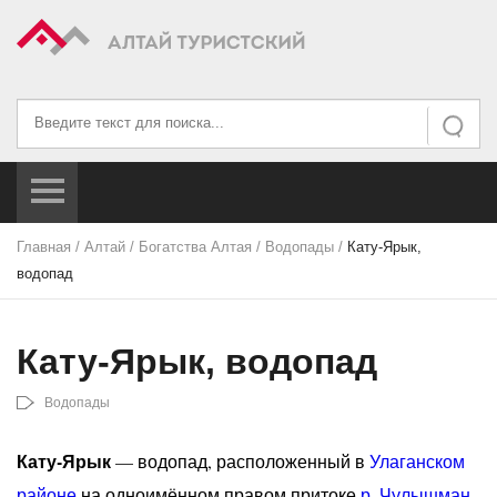
Искать...
Искать
Главная
/
Алтай
/
Богатства Алтая
/
Водопады
/
Кату-Ярык,
водопад
Кату-Ярык, водопад
Водопады
Кату-Ярык
— водопад, расположенный в
Улаганском
районе
на одноимённом правом притоке
р. Чулышман
,