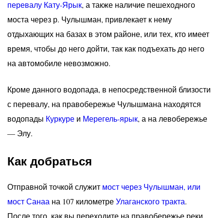
перевалу Кату-Ярык
, а также наличие пешеходного
моста через р. Чулышман, привлекает к нему
отдыхающих на базах в этом районе, или тех, кто имеет
время, чтобы до него дойти, так как подъехать до него
на автомобиле невозможно.
Кроме данного водопада, в непосредственной близости
с перевалу, на правобережье Чулышмана находятся
водопады
Куркуре
и
Мерегель-ярык
, а на левобережье
— Элу.
Как добраться
Отправной точкой служит
мост через Чулышман, или
мост Санаа
на 107 километре
Улаганского тракта
.
После того, как вы переходите на правобережье реки,