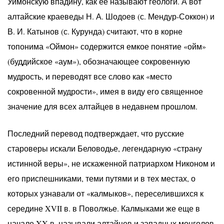
Уймонскую впадину, как ее называют геологи. А вот
алтайские краеведы Н. А. Шодоев (с. Мендур-Соккон) и
В. И. Катынов (с. Курунда) считают, что в корне
топонима «Оймон» содержится емкое понятие «ойм»
(буддийское «аум»), обозначающее сокровенную
мудрость, и переводят все слово как «место
сокровенной мудрости», имея в виду его священное
значение для всех алтайцев в недавнем прошлом.
Последний перевод подтверждает, что русские
староверы искали Беловодье, легендарную «страну
истинной веры», не искаженной патриархом Никоном и
его приспешниками, теми путями и в тех местах, о
которых узнавали от «калмыков», переселившихся к
середине XVII в. в Поволжье. Калмыками же еще в
начале XX в. называли алтайцев и западных монголов