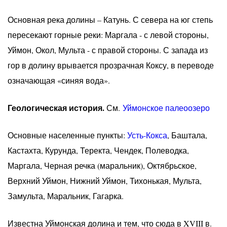
Основная река долины – Катунь. С севера на юг степь
пересекают горные реки: Маргала - с левой стороны,
Уймон, Окол, Мульта - с правой стороны. С запада из
гор в долину врывается прозрачная Коксу, в переводе
означающая «синяя вода».
Геологическая история.
См.
Уймонское палеоозеро
Основные населенные пункты:
Усть-Кокса
, Баштала,
Кастахта, Курунда, Теректа, Чендек, Полеводка,
Маргала, Черная речка (маральник), Октябрьское,
Верхний Уймон, Нижний Уймон, Тихонькая, Мульта,
Замульта, Маральник, Гагарка.
Известна Уймонская долина и тем, что сюда в XVIII в.