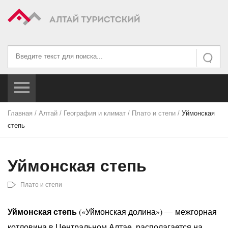
Искать...
Искать
Главная
/
Алтай
/
География и климат
/
Плато и степи
/
Уймонская
степь
Уймонская степь
Плато и степи
Уймонская степь
(«Уймонская долина») — межгорная
котловина в Центральном Алтае, располагается на