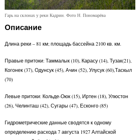
Гарь на склонах у реки Кадрин. Фото Н. Пономарёва
Описание
Длина реки – 81 км; площадь бассейна 2100 кв. км.
Правые притоки: Таммалык (10), Карасу (14), Тузак(21),
Когонек (37), Одунсук (45), Ачин (52), Улусук (60),Таскыл
(70)
Левые притоки: Кольде-Оюк (15), Иртен (18), Улюстон
(26), Челинташ (42), Сугары (47), Есконго (85)
Гидрометрические данные сводятся к одному
определению расхода 7 августа 1927 Алтайской