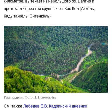
километре, вытекает из небольшого оз. Белтир и
протекает через три крупных оз. Кок-Кол (Аккёль,
Кадытаккёль, Ситенкёль).
Река Кадрин. Фото Н. Пономарёва
См. также
Лебедев Е.В. Кадринский дневник