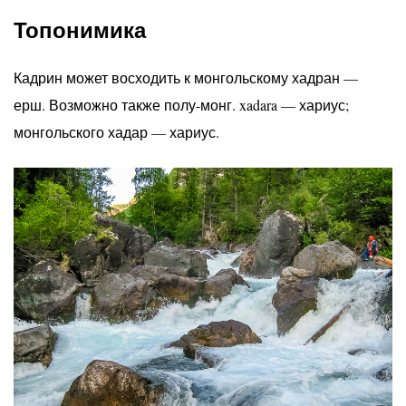
Топонимика
Кадрин может восходить к монгольскому хадран —
ерш. Возможно также полу-монг. xadara — хариус;
монгольского хадар — хариус.