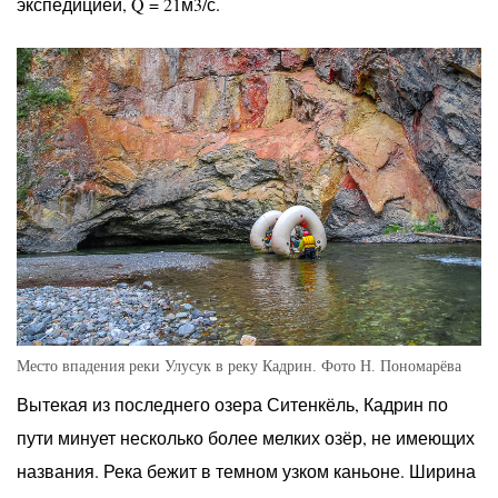
экспедицией, Q = 21м3/с.
Место впадения реки Улусук в реку Кадрин. Фото Н. Пономарёва
Вытекая из последнего озера Ситенкёль, Кадрин по
пути минует несколько более мелких озёр, не имеющих
названия. Река бежит в темном узком каньоне. Ширина