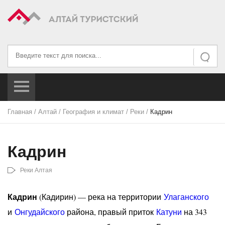
Искать...
Искать
Главная
/
Алтай
/
География и климат
/
Реки
/
Кадрин
Кадрин
Реки Алтая
Кадрин
(Кадирин) — река на территории
Улаганского
и
Онгудайского
района, правый приток
Катуни
на 343