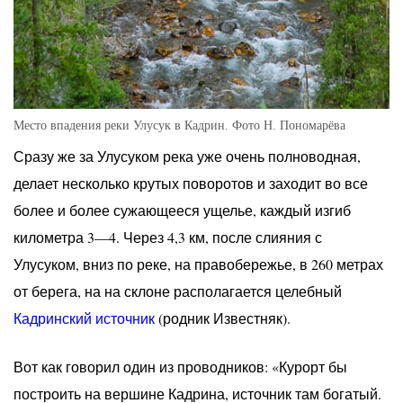
Место впадения реки Улусук в Кадрин. Фото Н. Пономарёва
Сразу же за Улусуком река уже очень полноводная,
делает несколько крутых поворотов и заходит во все
более и более сужающееся ущелье, каждый изгиб
километра 3—4. Через 4,3 км, после слияния с
Улусуком, вниз по реке, на правобережье, в 260 метрах
от берега, на на склоне располагается целебный
Кадринский источник
(родник Известняк).
Вот как говорил один из проводников: «Курорт бы
построить на вершине Кадрина, источник там богатый.