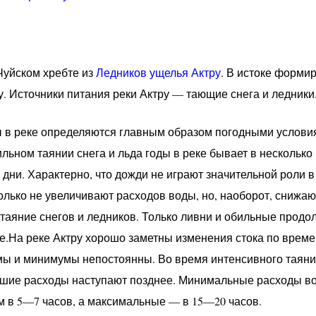
Чуйском хребте из
Ледников ущелья Актру
. В истоке формир
. Источники питания реки Актру — тающие снега и ледники
 в реке определяются главным образом погодными услови
льном таянии снега и льда годы в реке бывает в несколько 
дни. Характерно, что дожди не играют значительной роли в 
ько не увеличивают расходов воды, но, наоборот, снижают 
таяние снегов и ледников. Только ливни и обильные прод
е.На реке Актру хорошо заметны изменения стока по времен
мы и минимумы непостоянны. Во время интенсивного таяни
шие расходы наступают позднее. Минимальные расходы во
 в 5—7 часов, а максимальные — в 15—20 часов.