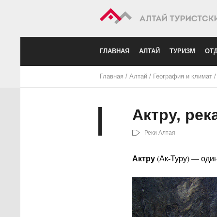
ГЛАВНАЯ
АЛТАЙ
ТУРИЗМ
ОТД
Главная
/
Алтай
/
География и климат
Актру, рек
Реки Алтая
Актру
(Ак-Туру) — оди