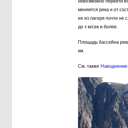
невозможно перейти вб
меняется река и от сос
ее из лагеря почти не 
до 4 м/сек и более.
Площадь бассейна реки 
км.
См. также
Наводнение-