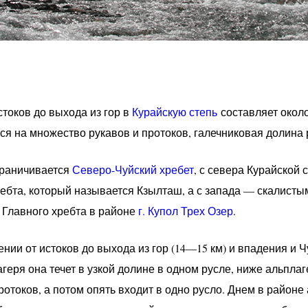
стоков до выхода из гор в
Курайскую степь
составляет около
ся на множество рукавов и протоков, галечниковая долина 
граничивается
Северо-Чуйский хребет
, с севера Курайской 
ебта, который называется Кзылташ, а с запада — скалисты
 Главного хребта в районе
г. Купол Трех Озер
.
нии от истоков до выхода из гор (14—15 км) и впадения и 
геря она течет в узкой долине в одном русле, ниже альплаг
отоков, а потом опять входит в одно русло. Днем в районе