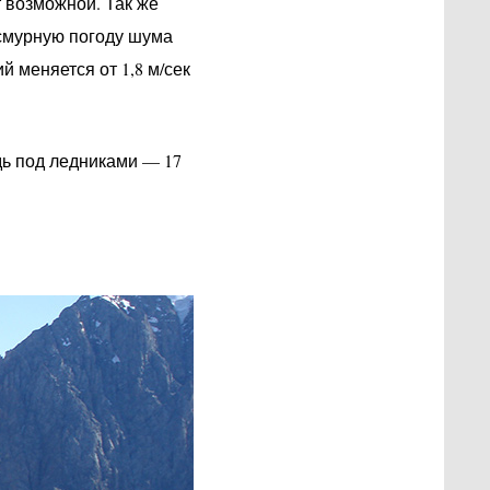
т возможной. Так же
асмурную погоду шума
й меняется от 1,8 м/сек
дь под ледниками — 17