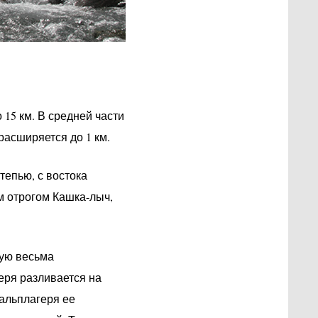
 15 км. В средней части
расширяется до 1 км.
степью, с востока
м отрогом Кашка-лыч,
Чую весьма
еря разливается на
 альплагеря ее