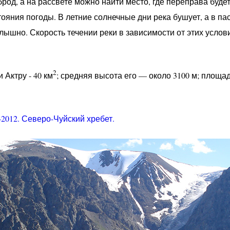
род, а на рассвете можно найти место, где переправа буде
тояния погоды. В летние солнечные дни река бушует, а в п
слышно. Скорость течении реки в зависимости от этих услови
2
Актру - 40 км
; средняя высота его — около 3100 м; площа
2012. Северо-Чуйский хребет.