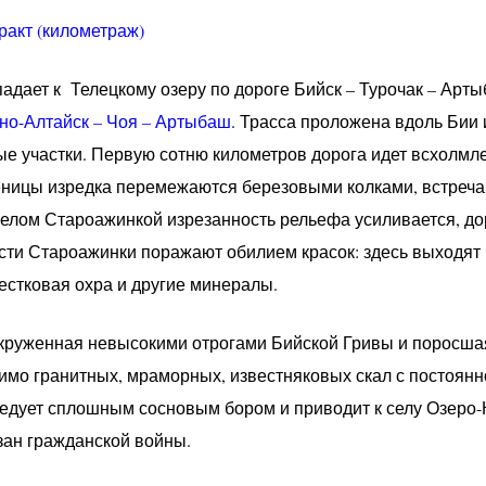
ракт (километраж)
адает к Телецкому озеру по дороге Бийск – Турочак – Арт
но-Алтайск – Чоя – Артыбаш
. Трасса проложена вдоль Бии 
ые участки. Первую сотню километров дорога идет всхолмл
ницы изредка перемежаются березовыми колками, встречаю
селом Староажинкой изрезанность рельефа усиливается, дор
сти Староажинки поражают обилием красок: здесь выходят 
естковая охра и другие минералы.
круженная невысокими отрогами Бийской Гривы и поросшая
мимо гранитных, мраморных, известняковых скал с постоян
едует сплошным сосновым бором и приводит к селу Озеро-К
зан гражданской войны.