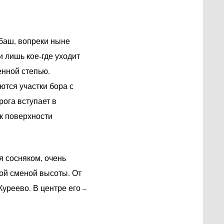
ыбаш, вопреки ныне
и лишь кое-где уходит
енной степью.
тся участки бора с
ога вступает в
к поверхности
 сосняком, очень
ной сменой высоты. От
уреево. В центре его –