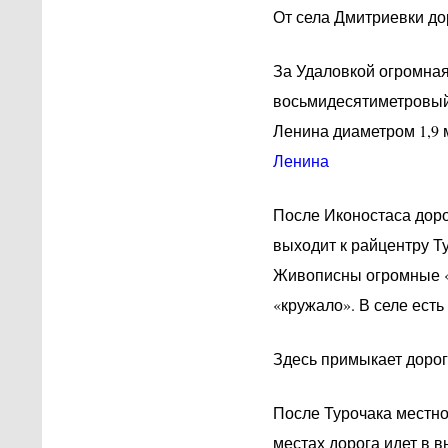
От села Дмитриевки дор
За Удаловкой огромная
восьмидесятиметровый 
Ленина диаметром 1,9 
Ленина
После Иконостаса доро
выходит к райцентру Т
Живописны огромные «б
«кружало». В селе есть
Здесь примыкает доро
После Турочака местнос
местах дорога идет в 