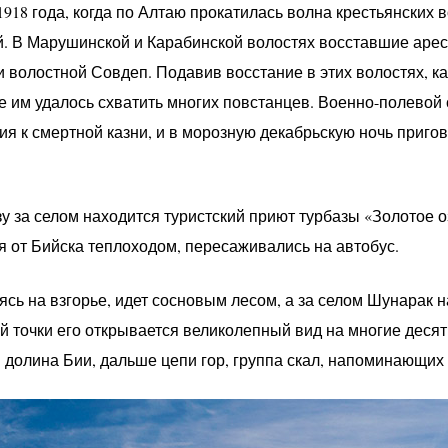
1918 года, когда по Алтаю прокатилась волна крестьянских 
й. В Марушинской и Карабинской волостях восставшие аре
 волостной Совдеп. Подавив восстание в этих волостях, к
е им удалось схватить многих повстанцев. Военно-полевой 
ия к смертной казни, и в морозную декабрьскую ночь приго
зу за селом находится туристский приют турбазы «Золотое о
 от Бийска теплоходом, пересаживались на автобус.
ясь на взгорье, идет сосновым лесом, а за селом Шунарак 
й точки его открывается великолепный вид на многие десят
 долина Бии, дальше цепи гор, группа скал, напоминающих