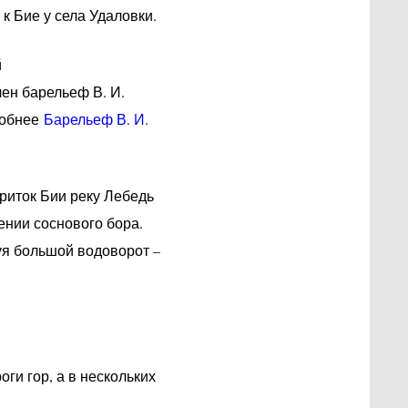
к Бие у села Удаловки.
й
ен барельеф В. И.
робнее
Барельеф В. И.
приток Бии реку Лебедь
ении соснового бора.
уя большой водоворот –
ги гор, а в нескольких