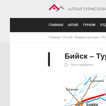
ГЛАВНАЯ
АЛТАЙ
ТУРИЗМ
ОТД
Главная
/
Алтай
/
Инфраструктура
/
Пу
Бийск – Т
Пути сообщения