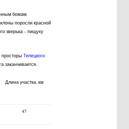
енным бомам.
клоны поросли красной
го зверька – пищуху
я просторы
Телецкого
а заканчивается.
Длина участка, км
47