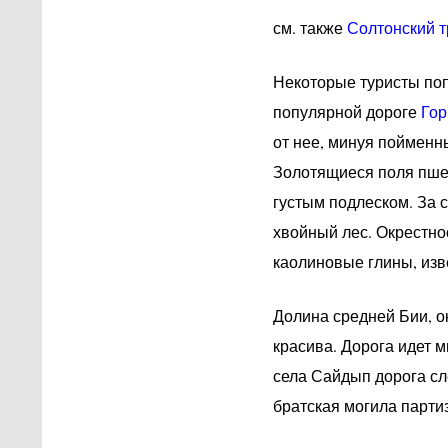
см. также
Солтонский т
Некоторые туристы поп
популярной дороге
Гор
от нее, минуя пойменн
Золотящиеся поля пше
густым подлеском. За 
хвойный лес. Окрестно
каолиновые глины, изв
Долина средней Бии, о
красива. Дорога идет 
села Сайдып дорога сл
братская могила парти