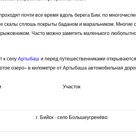
роходят почти все время вдоль берега Бии, по многочисл
е скалы сплошь покрыты баданом и маральником. Многие с
крыжовником. Часто можно заметить маленького любопытно
т к селу
Артыбаш
и перед путешественниками открываютс
лотое озеро» в километре от Артыбаша автомобильная дорог
и
Участок
г. Бийск - село Большеугренёво