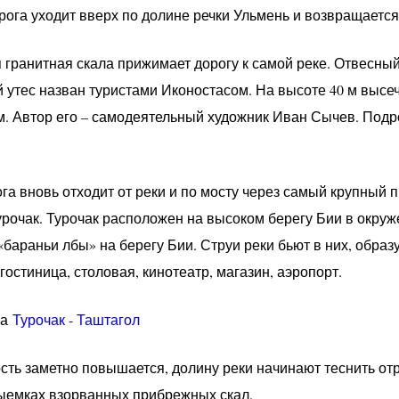
ога уходит вверх по долине речки Ульмень и возвращается 
 гранитная скала прижимает дорогу к самой реке. Отвесны
утес назван туристами Иконостасом. На высоте 40 м высеч
м. Автор его – самодеятельный художник Иван Сычев. Под
га вновь отходит от реки и по мосту через самый крупный 
урочак. Турочак расположен на высоком берегу Бии в окруж
араньи лбы» на берегу Бии. Струи реки бьют в них, образ
 гостиница, столовая, кинотеатр, магазин, аэропорт.
га
Турочак - Таштагол
ть заметно повышается, долину реки начинают теснить отро
выемках взорванных прибрежных скал.