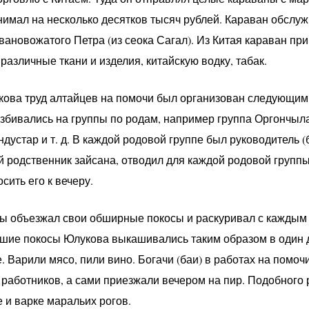
нимал на несколько десятков тысяч рублей. Караван обслуж
вановожатого Петра (из сеока Сагал). Из Китая караван при
азличные ткани и изделия, китайскую водку, табак.
ова труд алтайцев на помочи был организован следующим
збивались на группы по родам, например группа Оргончылар
дустар и т. д. В каждой родовой группе был руководитель 
й родственник зайсана, отводил для каждой родовой групп
сить его к вечеру.
ы объезжал свои обширные покосы и раскуривал с каждым 
шие покосы Юлукова выкашивались таким образом в один 
 Варили мясо, пили вино. Богачи (баи) в работах на помоч
 работников, а сами приезжали вечером на пир. Подобного
 и варке маральих рогов.