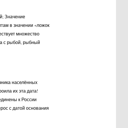
ой; Значение
итам в значении «ложок
ествует множество
ка с рыбой, рыбный
очника населённых
роила их эта дата!
единены к России
прос с датой основания