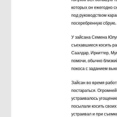
которых он ежегодно с
под руководством кара
посеребренную сбрую, р
У зайсана Семена Юлук
съехавшиеся косить ра
Саалдар, Иркиттер, Мун
помочи, обычно близки
покоса с заданием выко
Зайсан во время работ
постараться. Огромней
устраивалось угощение.
посылали косить своих
устраивал и при съемке