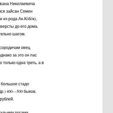
Ивана Николаевича
лся зайсан Семен
 из рода Ак-Кöбöк),
версты до его дома,
тельно шагом.
сородичам овец.
днако за это он пас
о только одна треть, а в
, большое стадо
р.) 400—500 быков,
рублей.
ральими рогами,