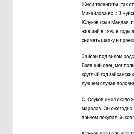
Жили теленгиты (так о
Михайлова во 2-й Чуйс
Юлуков (сын Мандая, пр
живший в 1890-е годы 
снимать шапку и проез
Зайсан под видом родс
Взявший овец мог польз
круглый год зайсанских 
лучшем случае половина
С.Юлуков имел около 8
маралов. Он ежегодно 
причем покупал быков т
Юлуков вел большую то