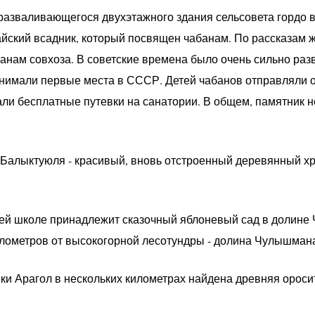
разваливающегося двухэтажного здания сельсовета гордо в
айский всадник, который посвящен чабанам. По рассказам 
анам совхоза. В советские времена было очень сильно разв
нимали первые места в СССР. Детей чабанов отправляли о
али бесплатные путевки на санатории. В общем, памятник н
Балыктуюля - красивый, вновь отстроенный деревянный х
ей школе принадлежит сказочный яблоневый сад в долине
илометров от высокогорной лесотундры - долина Чулышман
еки Арагол в нескольких километрах найдена древняя ороси