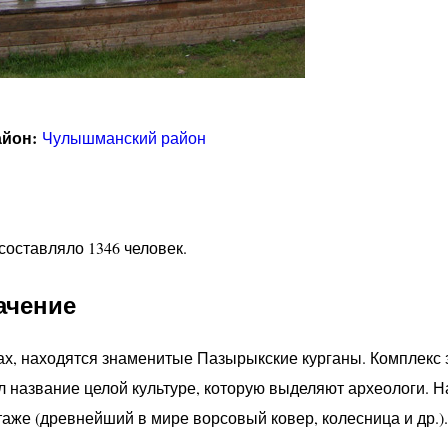
айон:
Чулышманский район
составляло 1346 человек.
ачение
ах, находятся знаменитые Пазырыкские курганы. Комплекс
ал название целой культуре, которую выделяют археологи. Н
аже (древнейший в мире ворсовый ковер, колесница и др.).