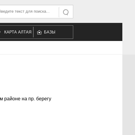
ать...
Искать
КАРТА АЛТАЯ
БАЗЫ
ОТДЫХА
м районе на пр. берегу