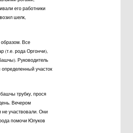
ивали его работники
возил шелк,
 образом. Все
 (т.е. рода Оргончи),
(башчы). Руководитель
ы определенный участок
башчы трубку, прося
день. Вечером
и не участвовали. Они
 рода помочи Юлуков