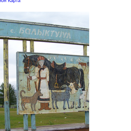
йон
Карта