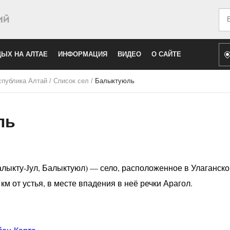
Иск
ЫХ НА АЛТАЕ
ИНФОРМАЦИЯ
ВИДЕО
О САЙТЕ
спублика Алтай
/
Список сел
/
Балыктуюль
ль
лыкту-Jул, Балыктуюл) — село, расположенное в Улаганско
 км от устья, в месте впадения в неё речки Арагол.