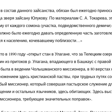
в состав данного зайсанства, обязан был ежегодно приноси
а зверя зайсану Юлукову. По материалам С. А. Токарева, эт
у от каждого сомона (участка, подведомственного демичи) 
олжно было ежегодно давать определенную часть заготовле
ся к населению, кочевавшему поблизости…»
то в 1890 году «открыт стан в Улагане, что за Телецким озе
н из притоков р. Улагана, впадающего в Башкаус с правой 
 была в ведении Чолышманского миссионера, в 80 верстах к
ножением здесь христианской паствы, при трудных путях с
обый миссионер, который совершая пастырское служение д
щении и остальных язычников, здесь обитающих. Здесь вы
миссионера, требующее значительных поправок».