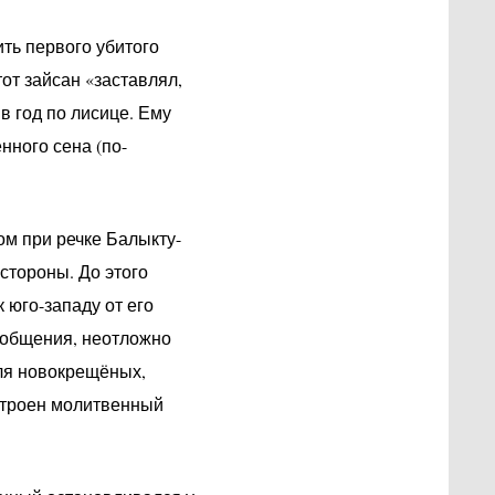
ть первого убитого
от зайсан «заставлял,
в год по лисице. Ему
нного сена (по-
ром при речке Балыкту-
стороны. До этого
 юго-западу от его
ообщения, неотложно
ля новокрещёных,
строен молитвенный