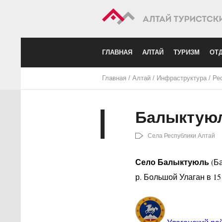
ГЛАВНАЯ
АЛТАЙ
ТУРИЗМ
ОТД
Главная
/
Алтай
/
Инфраструктура
/
Ре
Балыктую
Села Республики Алтай
Село Балыктуюль
(Ба
р. Большой Улаган в 15