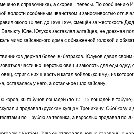
тмечено в справочнике), а скорее – телесы. По сообщению 
кой волости особенным чванством и заносчивостью отлича
авил около 10 лет, до 1898-1899, смещён за жестокость Дюди
в Балыкту-Юле. Юлуков заставлял алтайцев, не доезжая пол
жать мимо зайсанского дома с обнаженной головой и обяза
твенников держал более 30 батраков. Юлуков давал своим 
оваться частично шерстью овец и заколоть для еды одну; о
овец, стриг с них шерсть и катал войлок (кошму), из которог
, оставалась у него, а остальное шло зайсану.
00 коров, 80 табунов лошадей (по 12—15 лошадей в табуне)
скупал и продавал (русским купцам Тренихину, Обобкову и д
елятами по 1 рублю за теленка, а взрослых продавал по 20 
рговлю с Китаем. Туда он отправлял целые караваны с ма