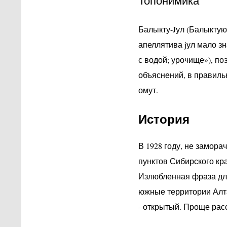
Топонимика
Балыкту-Jул (Балыктуюл
апеллятива jул мало з
с водой; урочище»), п
объяснений, в правиль
омут.
История
В 1928 году, не замор
пунктов Сибирского кра
Излюбленная фраза для
южные территории Алта
- открытый. Проще расск