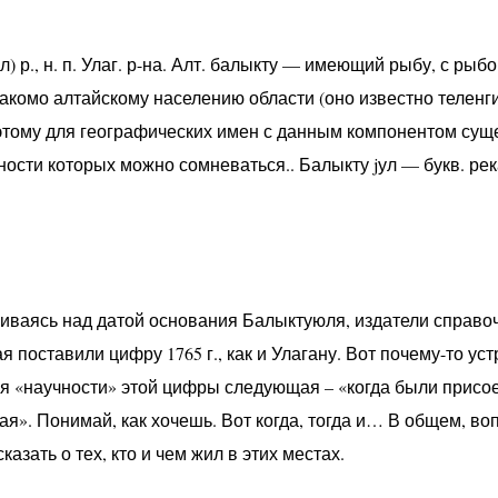
) р., н. п. Улаг. р-на. Алт. балыкту — имеющий рыбу, с рыб
накомо алтайскому населению области (оно известно теленг
оэтому для географических имен с данным компонентом сущ
ности которых можно сомневаться.. Балыкту jул — букв. ре
ачиваясь над датой основания Балыктуюля, издатели справ
я поставили цифру 1765 г., как и Улагану. Вот почему-то уст
 «научности» этой цифры следующая – «когда были присо
я». Понимай, как хочешь. Вот когда, тогда и… В общем, во
азать о тех, кто и чем жил в этих местах.