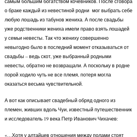
самым большим богатством кочевников. После сговора
о браке каждый из невестиной родни мог выбрать себе
любую лошадь из табунов жениха. А после свадьбы
уже родственники жениха имели право взять лошадей
у семьи невесты. Так что жениху совершенно
невыгодно было в последний момент отказываться от
свадьбы – ведь скот, уже выбранный родными
невесты, обратно не возвращали. А поскольку в родне
порой ходило чуть не все племя, потеря могла
оказаться весьма чувствительной.
А вот как описывает свадебный обряд одного из
племен, живших вдоль Чуи, известный путешественник
и исследователь 19 века Петр Иванович Чихачев:
«…Хотя у алтайцев отношения между полами стоят