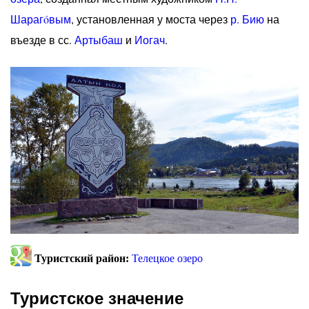
Шарагóвым
, установленная у моста через
р. Бию
на
въезде в сс.
Артыбаш
и
Иогач
.
Туристский район:
Телецкое озеро
Туристское значение