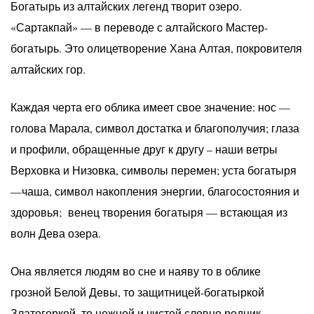
Богатырь из алтайских легенд творит озеро.
«Сартакпай» — в переводе с алтайского Мастер-
богатырь. Это олицетворение Хана Алтая, покровителя
алтайских гор.
Каждая черта его облика имеет свое значение: нос —
голова Марала, символ достатка и благополучия; глаза
и профили, обращенные друг к другу – наши ветры
Верховка и Низовка, символы перемен; уста богатыря
—чаша, символ накопления энергии, благосостояния и
здоровья; венец творения богатыря — встающая из
волн Дева озера.
Она является людям во сне и наяву то в облике
грозной Белой Девы, то защитницей-богатыркой
Златогоркой, то нежной и чистой словно родник,