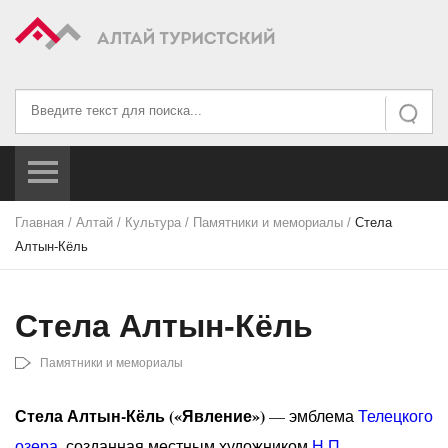
Искать...
Искать
Главная
/
Алтай
/
Культура
/
Памятники и мемориалы
/
Стела
Алтын-Кёль
Стела Алтын-Кёль
Памятники и мемориалы
Стела Алтын-Кёль («Явление»)
— эмблема
Телецкого
озера
, созданная местным художником
Н.П.