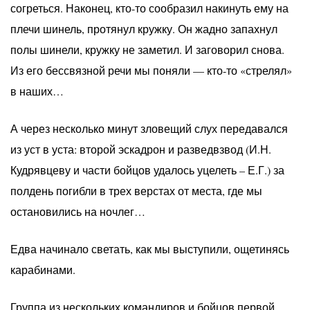
согреться. Наконец, кто-то сообразил накинуть ему на
плечи шинель, протянул кружку. Он жадно запахнул
полы шинели, кружку не заметил. И заговорил снова.
Из его бессвязной речи мы поняли — кто-то «стрелял»
в наших…
А через несколько минут зловещий слух передавался
из уст в уста: второй эскадрон и разведвзвод (И.Н.
Кудрявцеву и части бойцов удалось уцелеть – Е.Г.) за
полдень погибли в трех верстах от места, где мы
остановились на ночлег…
Едва начинало светать, как мы выступили, ощетинясь
карабинами.
Группа из нескольких командиров и бойцов первой