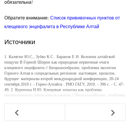
обязательна!
Обратите внимание:
Список прививочных пунктов от
клещевого энцефалита в Республике Алтай
Источники
1. Калягин Ю.С., Зубко К.С.. Баранов Е.Н. Колонии алтайской
пищухи В Горной Шории как природные первичные очаги
клещевого энцефалита // Биоразнообразие, проблемы экологии
Горного Алтая и сопредельных регионов: настоящее, прошлое,
будущее: материалы второй международной конференции, 20-24
сентября 2010 г. - Горно-Алтайск : РИО ГАГУ, 2010. - 396 с. - С. 47-
49; 2. Курепина Н.Ю. Клещевые зоонозы как проблема
рекреационного природопользования // Биоразнообразие, проблемы
экологии Горного Алтая и сопредельных регионов: настоящее,
прошлое, будущее: материалы Международной конференции (22-26
сентября 2008 года г. Горно-Алтайск): в двух частях. - Горно-
Назад
Вперед
Алтайск : РИО ГАГУ, 2008. Ч. 2 : сборник научных трудов. - 2008. -
С. 245-249; 3. Щучинова Л.Д. Клещевой боррелиоз в Горном Алтае
// Основные проблемы охраны окружающей среды и человека в