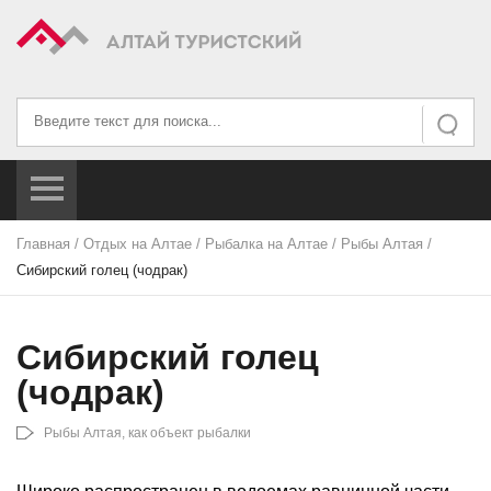
Искать...
Искать
Главная
/
Отдых на Алтае
/
Рыбалка на Алтае
/
Рыбы Алтая
/
Сибирский голец (чодрак)
Сибирский голец
(чодрак)
Рыбы Алтая, как объект рыбалки
Широко распространен в водоемах равнинной части