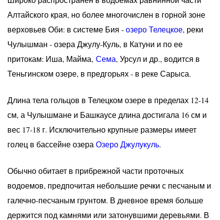
Алтайского края, но более многочислен в горной зоне
верховьев Оби: в системе Бия -
озеро Телецкое
, реки
Чулышман - озера Джулу-Куль, в Катуни и по ее
притокам: Иша, Майма,
Сема
, Урсул и др., водится в
Теньгинском озере, в предгорьях - в реке Сарыса.
Длина тела гольцов в Телецком озере в пределах 12-14
см, а Чулышмане и Башкаусе длина достигала 16 см и
вес 17-18 г. Исключительно крупные размеры имеет
голец в бассейне озера
Озеро Джулукуль
.
Обычно обитает в прибрежной части проточных
водоемов, предпочитая небольшие речки с песчаным и
галечно-песчаным грунтом. В дневное время больше
держится под камнями или затонувшими деревьями. В