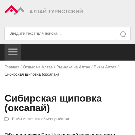
Искать...
Искать
Главная
/
Отдых на Алтае
/
Рыбалка на Алтае
/
Рыбы Алтая
/
Сибирская щиповка (оксапай)
Сибирская щиповка
(оксапай)
Рыбы Алтая, как объект рыбалки
Обычна в реках Бие-Чумышской возвышенности,