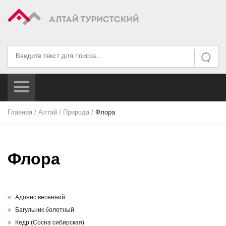
Искать...
Искать
Главная
/
Алтай
/
Природа
/
Флора
Флора
Адонис весенний
Багульник болотный
Кедр (Сосна сибирская)