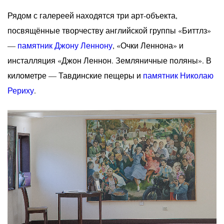
Рядом с галереей находятся три арт-объекта,
посвящённые творчеству английской группы «Биттлз»
—
памятник Джону Леннону
, «Очки Леннона» и
инсталляция «Джон Леннон. Земляничные поляны». В
километре — Тавдинские пещеры и
памятник Николаю
Рериху
.