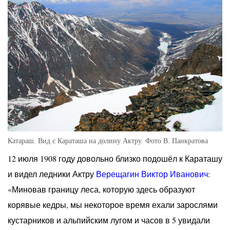
Катараш. Вид с Караташа на долину Актру. Фото В. Панкратова
12 июля 1908 году довольно близко подошёл к Караташу
и видел ледники Актру
Верещагин Виктор Иванович
:
«Миновав границу леса, которую здесь образуют
корявые кедры, мы некоторое время ехали зарослями
кустарников и альпийским лугом и часов в 5 увидали