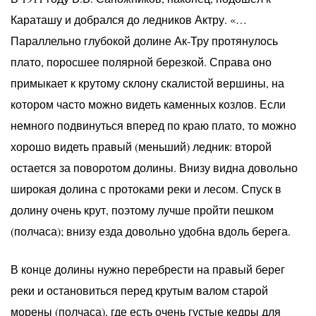
Караташу и добрался до ледников Актру. «…
Параллельно глубокой долине Ак-Тру протянулось
плато, поросшее полярной березкой. Справа оно
примыкает к крутому склону скалистой вершины, на
котором часто можно видеть каменных козлов. Если
немного подвинуться вперед по краю плато, то можно
хорошо видеть правый (меньший) ледник: второй
остается за поворотом долины. Внизу видна довольно
широкая долина с протоками реки и лесом. Спуск в
долину очень крут, поэтому лучше пройти пешком
(полчаса); внизу езда довольно удобна вдоль берега.
В конце долины нужно перебрести на правый берег
реки и остановиться перед крутым валом старой
морены (полчаса), где есть очень густые кедры для