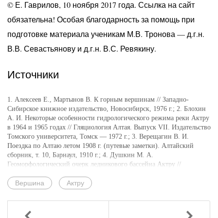
© Е. Гаврилов, 10 ноября 2017 года. Ссылка на сайт
обязательна! Особая благодарность за помощь при
подготовке материала ученикам М.В. Тронова — д.г.н.
В.В. Севастьянову и д.г.н. В.С. Ревякину.
Источники
1. Алексеев Е., Мартынов В. К горным вершинам // Западно-
Сибирское книжное издательство, Новосибирск, 1976 г.; 2. Блохин
А. И. Некоторые особенности гидрологического режима реки Актру
в 1964 и 1965 годах // Гляциология Алтая. Выпуск VII. Издательство
Томского университета, Томск — 1972 г.; 3. Верещагин В. И.
Поездка по Алтаю летом 1908 г. (путевые заметки). Алтайский
сборник, т. 10, Барнаул, 1910 г.; 4. Душкин М. А.
Геоморфологический очерк ледникового бассейна Актру //
Гляциология Алтая. Выпуск V. Издательство Томского
университета. Томск, 1967 г.; 5. Душкин М. А. Многолетние
Вершина
Актру
колебания ледников Актру и условия развития молодых морен //
Гляциология Алтая. Выпуск IV. Издательство Томского
университета. Томск — 1965 г.; 6. Иванов Н. И. Типы снежников
Назад
Вперед