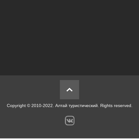
университета. Томск, 1978 г.; 16. Тронов М. В. Некоторые
теоретические итоги гляциологических исследований на Алтае //
Гляциология Алтая. Выпуск V. Издательство Томского
университета. Томск, 1967 г.; 17. Тронов М. В. О смещении
нивального пояса в горах под влиянием гравитационного фактора //
Гляциология Алтая. Выпуск 12. Издательство Томского
университета. Томск, 1978 г.; 18. Тронов М. В., Лупина Н. X.,
Тронова Л. Б. О характеристике и типизации погоды в горно-
ледниковом бассейне Актру // Гляциология Алтая. Выпуск 11.
Издательство томского университета. Томск, 1976 г.
Copyright © 2010-2022. Алтай туристический. Rights reserved.