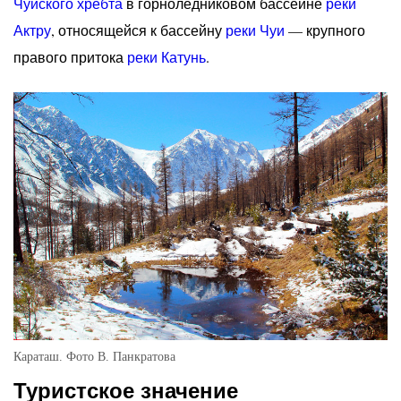
Чуйского хребта
в горноледниковом бассейне
реки
Актру
, относящейся к бассейну
реки Чуи
— крупного
правого притока
реки Катунь
.
Караташ. Фото В. Панкратова
Туристское значение