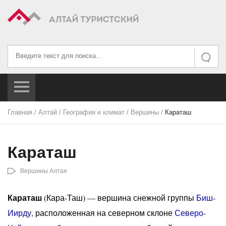
Искать...
Искать
Главная
/
Алтай
/
География и климат
/
Вершины
/
Караташ
Караташ
Вершины Алтая
Караташ
(Кара-Таш) — вершина снежной группы
Биш-
Иирду
, расположенная на северном склоне
Северо-