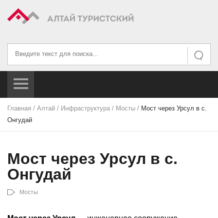
Искать...
Искать
Главная
/
Алтай
/
Инфраструктура
/
Мосты
/
Мост через Урсул в с.
Онгудай
Мост через Урсул в с.
Онгудай
Мосты
Мост через Урсул
— инженерное сооружение,