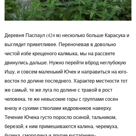
Деревня Паспаул (424 м) несколько больше Карасука и
выглядит приветливее. Переночевав в довольно
чистой избе крещеного калмыка, мы на рассвете
двинулись дальше. Нужно перейти вброд неглубокую
Ишу, и совсем маленький Ючек и направиться на юго-
восток по долине последнего. Характер местности тот
же самый, те же луга по долине с травой в рост
человека, те же невысокие горы с группами сосен
внизу и сухими стволами кедровников наверху.
Течение Ючека густо поросло осиной, тальником,
березой; к ним примешиваются калина, черемуха,
бузина, смородина и другие кустарники».