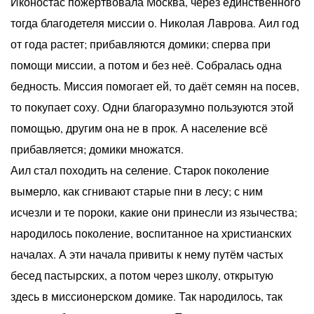
Иконостас пожертвовала Москва, через единственного
тогда благодетеля миссии о. Николая Лаврова. Аил год
от года растет; прибавляются домики; сперва при
помощи миссии, а потом и без неё. Собралась одна
бедность. Миссия помогает ей, то даёт семян на посев,
то покупает соху. Одни благоразумно пользуются этой
помощью, другим она не в прок. А население всё
прибавляется; домики множатся.
Аил стал походить на селение. Старок поколение
вымерло, как сгнивают старые пни в лесу; с ним
исчезли и те пороки, какие они принесли из язычества;
народилось поколение, воспитанное на христианских
началах. А эти начала привиты к нему путём частых
бесед пастырских, а потом через школу, открытую
здесь в миссионерском домике. Так народилось, так