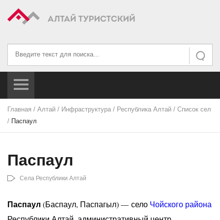
Искать...
Искать
Главная
/
Алтай
/
Инфраструктура
/
Республика Алтай
/
Список сел
/
Паспаул
Паспаул
Села Республики Алтай
Паспаул
(Баспаул, Паспагыл) — село
Чойского района
Республики Алтай, административный центр