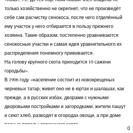
только хозяйственно не окрепнет, что не произведёт
себе сам расчистку сенокоса, после чего отделённый
ему участок у него отбирается в пользу прежнего
хозяина. Такие образом, постепенно уравниваются
сенокосные участки и самая идея уравнительного их
распределения понемногу прививается.
На голову крупного скота приходится 10 сажени
городьбы».
В 1906 году «население состоит из новокрещеных
черневых татар; живет оно не в юртах и шалашах, как
прежде, а в русских избах, дворами с нужными
дворовыми постройками и загородками; жители пашут
и сеют хлеб, разводят в огородах овощи, а при доме
разные породы домашнего скота».
0