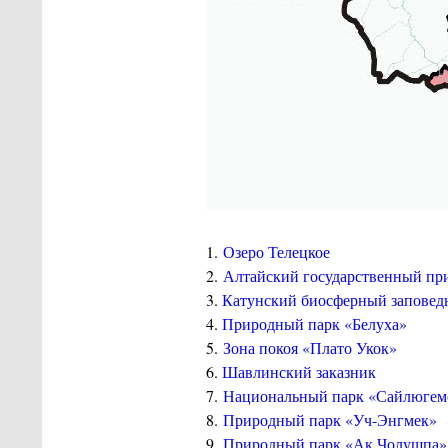
1.
Озеро Телецкое
2.
Алтайский государственный пр
3.
Катунский биосферный заповед
4.
Природный парк «Белуха»
5.
Зона покоя «Плато Укок»
6.
Шавлинский заказник
7.
Национальный парк «Сайлюгем
8.
Природный парк «Уч-Энгмек»
9.
Природный парк «Ак Чолушпа»