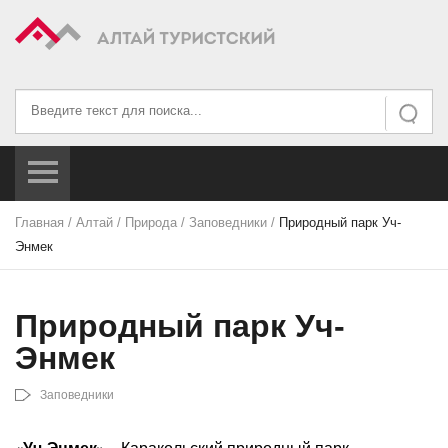
Искать...
Искать
Главная
/
Алтай
/
Природа
/
Заповедники
/
Природный парк Уч-
Энмек
Природный парк Уч-
Энмек
Заповедники
«Уч-Энмек»
– Каракольский природный парк,