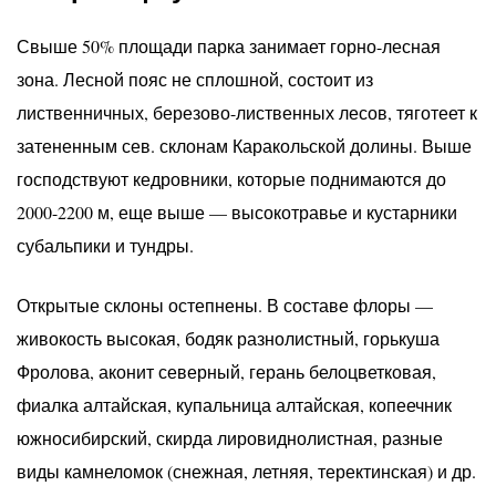
Свыше 50% площади парка занимает горно-лесная
зона. Лесной пояс не сплошной, состоит из
лиственничных, березово-лиственных лесов, тяготеет к
затененным сев. склонам Каракольской долины. Выше
господствуют кедровники, которые поднимаются до
2000-2200 м, еще выше — высокотравье и кустарники
субальпики и тундры.
Открытые склоны остепнены. В составе флоры —
живокость высокая, бодяк разнолистный, горькуша
Фролова, аконит северный, герань белоцветковая,
фиалка алтайская, купальница алтайская, копеечник
южносибирский, скирда лировиднолистная, разные
виды камнеломок (снежная, летняя, теректинская) и др.