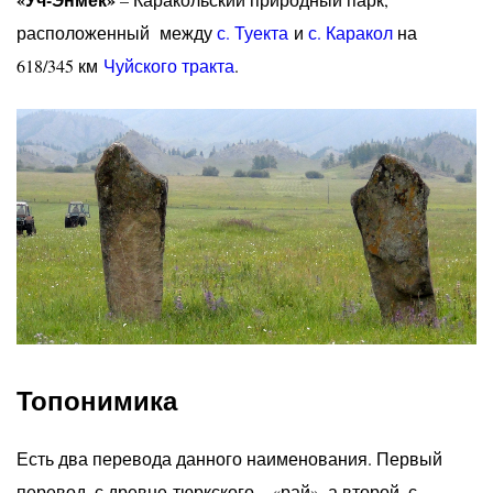
расположенный между
с. Туекта
и
с. Каракол
на
618/345 км
Чуйского тракта
.
Топонимика
Есть два перевода данного наименования. Первый
перевод, с древне-тюркского – «рай», а второй, с