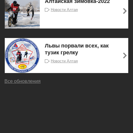
Алтайская зимовка-2022
Новости Алтая
Львы порвали всех, как
тузик грелку
Новости Алтая
Все обновления