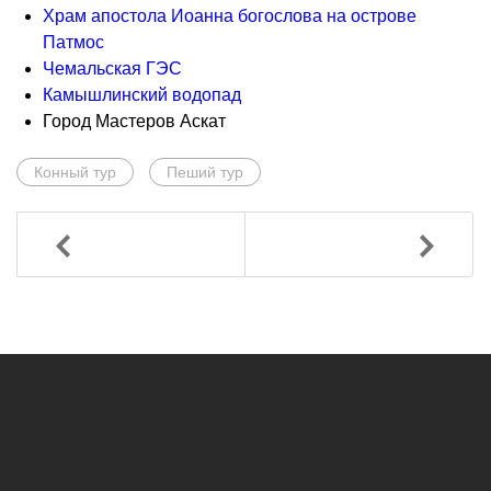
Храм апостола Иоанна богослова на острове
Патмос
Чемальская ГЭС
Камышлинский водопад
Город Мастеров Аскат
Конный тур
Пеший тур
Назад
Вперед