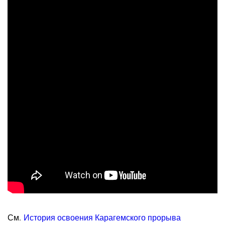
См.
История освоения Карагемского прорыва