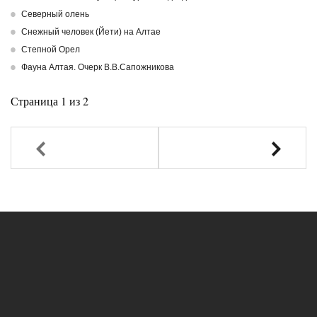
Северный олень
Снежный человек (Йети) на Алтае
Степной Орел
Фауна Алтая. Очерк В.В.Сапожникова
Страница 1 из 2
Назад
Вперед