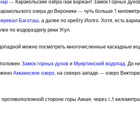
нар
— Каракольские озёра (как вариант Замок Горных духов
Каракольского озера до Вероники — чуть больше 7 километр
перевал Багаташ
, а далее по хребту Иолго. Хотя, есть вар
лее по водоразделу реки Угул.
одопадной можно посмотреть многочисленные каскадные во
асположен
Замок горных духов
и
Муиртинский водопад
. До н
ожено
Аккаинское озеро
, на северо-западе — озеро Виктори
а противоположной стороне горы Аккая, через 1,5 километр