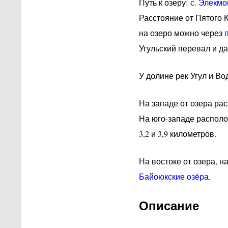
Путь к озеру:
с. Элекмо
Расстояние от Пятого 
на озеро можно через
Угульский перевал и да
У долине рек Угул и В
На западе от озера р
На юго-западе распол
3,2 и 3,9 километров.
На востоке от озера, н
Байоюкские озёра
.
Описание