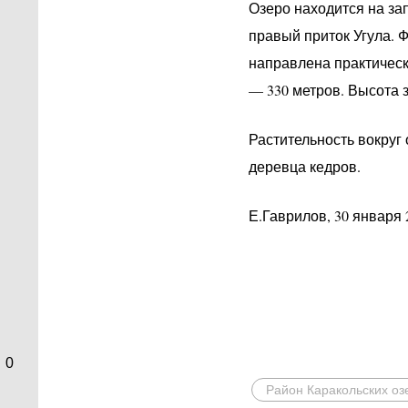
Озеро находится на за
правый приток Угула. 
направлена практическ
— 330 метров. Высота з
Растительность вокруг
деревца кедров.
Е.Гаврилов, 30 января 
0
Район Каракольских оз