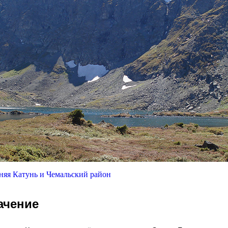
яя Катунь и Чемальский район
ачение