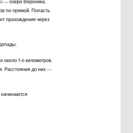
) — озеро Вероника.
ов по прямой. Попасть
иант прохождения через
допады.
их около 5-6 километров.
я. Расстояния до них —
а начинаются