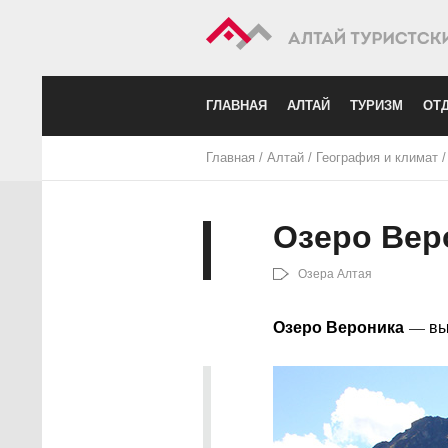
ГЛАВНАЯ
АЛТАЙ
ТУРИЗМ
ОТД
Главная
/
Алтай
/
География и климат
Озеро Вер
Озера Алтая
Озеро Вероника
— выс