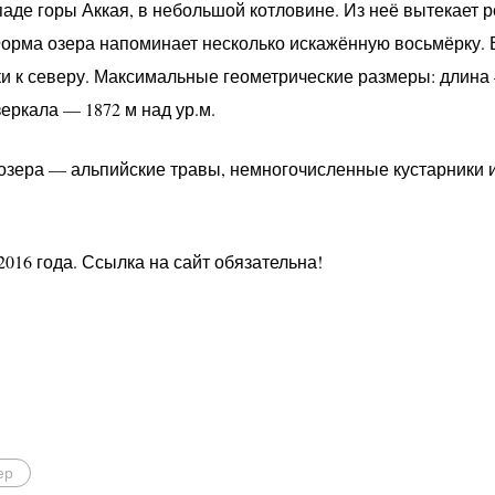
паде горы Аккая, в небольшой котловине. Из неё вытекает 
Форма озера напоминает несколько искажённую восьмёрку
и к северу. Максимальные геометрические размеры: длина
еркала — 1872 м над ур.м.
 озера — альпийские травы, немногочисленные кустарники 
2016 года. Ссылка на сайт обязательна!
ер