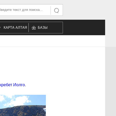
ать...
Искать
КАРТА АЛТАЯ
БАЗЫ
ОТДЫХА
хребет Иолго
.