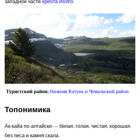
западной части
хребта Иолго
.
Туристский район:
Нижняя Катунь и Чемальский район
Топонимика
Ак-кайа по-алтайски — белая, голая, чистая, хорошая,
без леса и камня скала.