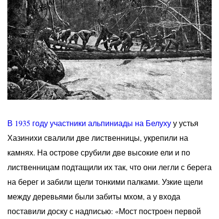
В 1935 году участники альпиниады на Белуху
у устья
Хазинихи свалили две лиственницы, укрепили на
камнях. На острове срубили две высокие ели и по
лиственницам подтащили их так, что они легли с берега
на берег и забили щели тонкими палками. Узкие щели
между деревьями были забиты мхом, а у входа
поставили доску с надписью: «Мост построен первой