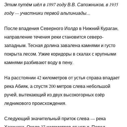
Этим путём шёл в 1897 году В.В. Сапожников, в 1935
году — участники первой альпиниады…
После впадения Северного Иолдо в Нижний Кураган,
направление течения реки становится северо-
западным. Тесная долина завалена камнями и густо
покрыта лесом. Узкие коридоры в скалах с крупными
камнями разбивают воду в пену.
На расстоянии 42 километров от устья справа впадает
река Абияк, а спустя 200 метров слева небольшой
ручей, вытекающий из двух высокогорных озёр
ледникового происхождения.
Следующий значительный приток слева — река
Хазиниха. Около 37 километров от устья. Перед