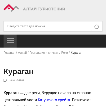
Искать...
Искать
Главная
/
Алтай
/
География и климат
/
Реки
/
Кураган
Кураган
Реки Алтая
Кураган
— две реки, берущие начало на склонах
центральной части
Катунского хребта
. Различают