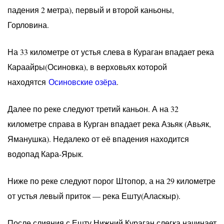
падения 2 метра), первый и второй каньоны,
Горловина.
На 33 километре от устья слева в Кураган впадает река
Караайры(Осиновка), в верховьях которой
находятся
Осиновские озёра
.
Далее по реке следуют третий каньон. А на 32
километре справа в Курган впадает река Азьяк (Авьяк,
Яманушка). Недалеко от её впадения находится
водопад Кара-Ярык.
Ниже по реке следуют порог Штопор, а на 29 километре
от устья левый приток — река Ешту(Аласкыр).
После слияния с Ешту Нижний Кураган слегка начинает