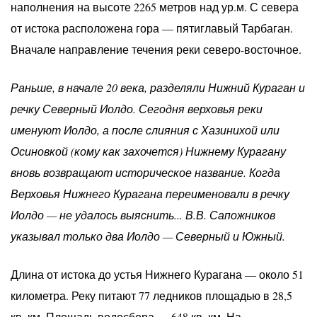
наполнения на высоте 2265 метров над ур.м. С севера
от истока расположена гора — пятиглавый Тарбаган.
Вначале направление течения реки северо-восточное.
Раньше, в начале 20 века, разделяли Нижний Кураган и
речку Северный Иолдо. Сегодня верховья реки
именуют Иолдо, а после слияния с Хазинихой или
Осиновкой (кому как захочется) Нижнему Курагану
вновь возвращают историческое название. Когда
Верховья Нижнего Курагана переименовали в речку
Иолдо — не удалось выяснить... В.В. Сапожников
указывал только два Иолдо — Северный и Южный.
Длина от истока до устья Нижнего Курагана — около 51
километра. Реку питают 77 ледников площадью в 28,5
кв. км. Площадь водосбора — 648 кв. км. На