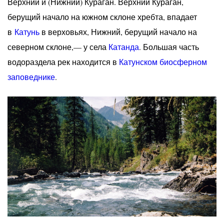
Верхний и (Нижний) Кураган. Верхний Кураган,
берущий начало на южном склоне хребта, впадает
в
Катунь
в верховьях, Нижний, берущий начало на
северном склоне,— у села
Катанда
. Большая часть
водораздела рек находится в
Катунском биосферном
заповеднике
.