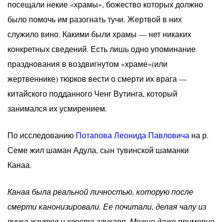
посещали некие «храмы», божество которых должно
было помочь им разогнать тучи. Жертвой в них
служило вино. Какими были храмы — нет никаких
конкретных сведений. Есть лишь одно упоминание
празднования в воздвигнутом «храме»(или
жертвеннике) тюрков вести о смерти их врага —
китайского подданного Ченг Вутинга, который
занимался их усмирением.
По исследованию
Потапова Леонида Павловича
на р.
Семе жил шаман Адула, сын тувинской шаманки
Канаа.
Канаа была реальной личностью, которую после
смерти канонизировали. Ее почитали, делая чалу из
пучка жгутов и хвоста глухаря. Можно даже примерно