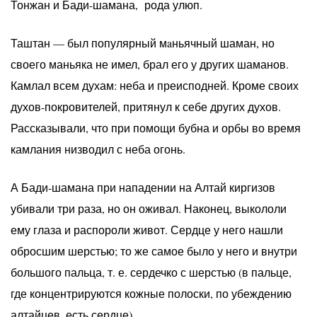
Тонжан и Бади-шамана, рода улюп.
Таштан — был популярный мaньячный шаман, но
своего маньяка не имел, брал его у других шаманов.
Камлал всем духам: неба и преисподней. Кроме своих
духов-покровителей, притянул к себе других духов.
Рассказывали, что при помощи бубна и орбы во время
камлания низводил с неба огонь.
А Бади-шамана при нападении на Алтай киргизов
убивали три раза, но он оживал. Наконец, выкололи
ему глаза и распороли живот. Сердце у него нашли
обросшим шерстью; то же самое было у него и внутри
большого пальца, т. е. сердечко с шерстью (в пальце,
где концентрируются кожные полоски, по убеждению
алтайцев, есть сердце).