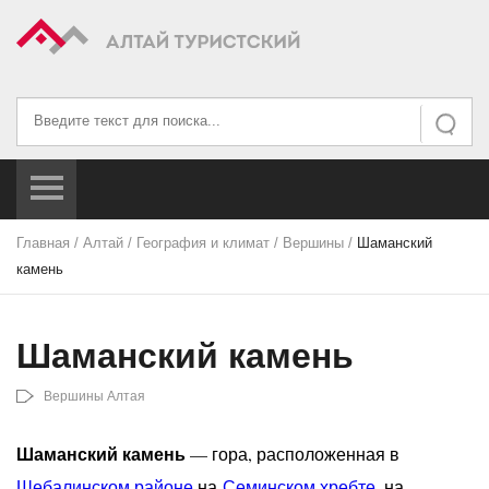
Искать...
Искать
Главная
/
Алтай
/
География и климат
/
Вершины
/
Шаманский
камень
Шаманский камень
Вершины Алтая
Шаманский камень
— гора, расположенная в
Шебалинском районе
на
Семинском хребте
, на