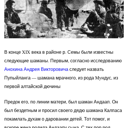
В конце XIX века в районе р. Семы были известны
следующие шаманы. Первым, согласно исследованию
Анохина Андрея Викторовича
следует назвать
Пупыйланга — шамана мрачного, из рода Myндус, из
первой алтайской дючины
Предок его, по линии матери, был шаман Андаап. Он
был бездетным и просил своего дядю шамана Калпаса
покамлать духам о даровании детей. Тот помог, и
вскоре жена родила Андаапу сына. С тех пор род