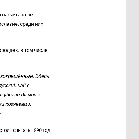
м насчитано не
славие, среди них
ородцев, в том числе
овокрещённые. Здесь
усский чай с
сь убогие дымные
и хозяевами,
»
оит считать 1890 год.