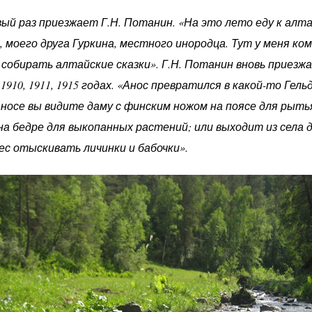
вый раз приезжает Г.Н. Потанин. «На это лето еду к алтай
 моего друга Гуркина, местного инородца. Тут у меня ко
обирать алтайские сказки». Г.Н. Потанин вновь приезжае
в 1910, 1911, 1915 годах. «Анос превратился в какой-то Гел
носе вы видите даму с финским ножом на поясе для рытья
на бедре для выкопанных растений; или выходит из села 
ес отыскивать личинки и бабочки».