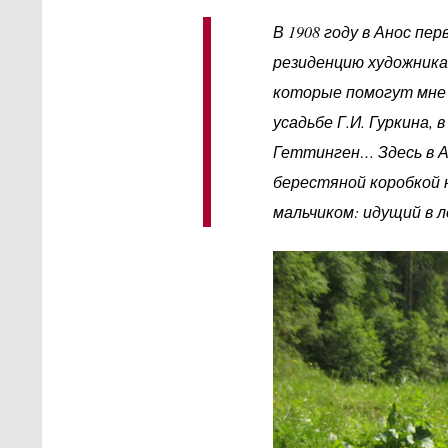
В 1908 году в Анос пер
резиденцию художника,
которые помогут мне с
усадьбе Г.И. Гуркина, 
Геттинген… Здесь в А
берестяной коробкой 
мальчиком: идущий в л