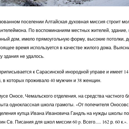
азованном поселении Алтайская духовная миссия строит м
нтелеймона. По воспоминаниям местных жителей, здание, 
ный дом, имело прямоугольную форму, высокие потолки, 
тоящее время используется в качестве жилого дома. Выяс
 здания не удалось.
 приписывается к Сарасинской инородной управе и имеет 14
, в которых проживало 40 мужчин и 38 женщин.
улусе Оносе, Чемальского отделения, на средства частного 
ыта одноклассная школа грамоты. «От попечителя Оносов
еления купца Ивана Ивановича Гандль на нужды школы поже
н Св. Писания для школ миссии 60 p. Всего..... 162 р. 60 к.».