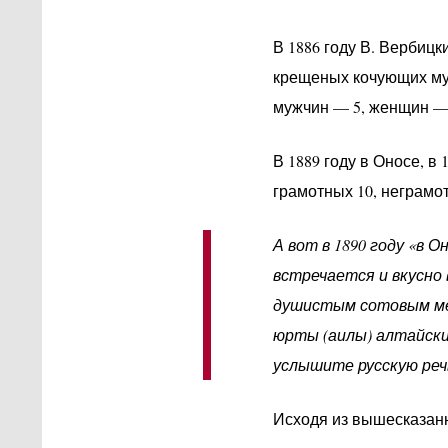
В 1886 году В. Вербиц
крещеных кочующих му
мужчин — 5, женщин — 
В 1889 году в Оносе, в
грамотных 10, неграмот
А вот в 1890 году «в
встречается и вкусно
душистым сотовым мёд
юрты (аилы) алтайски
услышите русскую реч
Исходя из вышесказанно