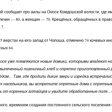
кий сообщает про аилы на Оносе Комдошской волости, где и
жчин — 80, а женщин — 70. Крещёных, обращённых в право
7.
 15 верстах на юго-запад от Чопоша, отмечено 74 кочевых ин
ных 64.
 Оносе уже появляются новые домики, которыми владеют н
 выпеченный пшеничный хлеб и опрятно приготовленный р
ом… Там, где бродили дикие звери и изредка встречали
х насельников, вы встретите опрятные дома с опрятным
ь от коренных алтайцев и увидите обработанные поля…
го, временем создания постоянного сельского поселения ст