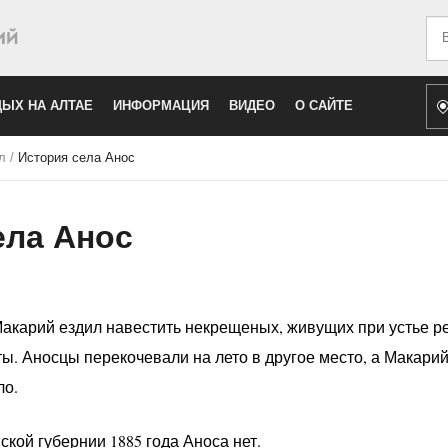
Иск
ЫХ НА АЛТАЕ
ИНФОРМАЦИЯ
ВИДЕО
О САЙТЕ
л
/
История села Анос
ела Анос
Макарий ездил навестить некрещеных, живущих при устье ре
ы. Аносцы перекочевали на лето в другое место, а Макарий
ло.
кой губернии 1885 года Аноса нет.