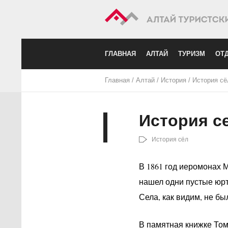
ГЛАВНАЯ
АЛТАЙ
ТУРИЗМ
ОТД
Главная
/
Алтай
/
История
/
История сё
История с
История сёл
В 1861 год иеромонах 
нашел одни пустые юрт
Села, как видим, не бы
В памятная книжке Томс