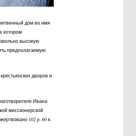
олитвенный дом во имя
в котором
довольно высокую
нить предполагаемую
 крестьянских дворов и
благотворителя Ивана
ской миссионерской
ртвовано 102 p. 60 к.