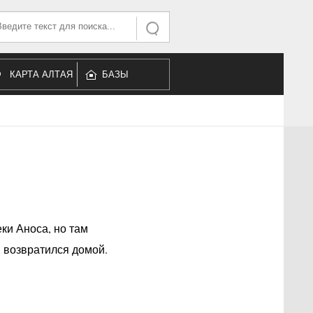
ать...
Искать
КАРТА АЛТАЯ
БАЗЫ
ОТДЫХА
ки Аноса, но там
 возвратился домой.