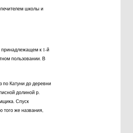
опечителем школы и
, принадлежащем к 1-й
атном пользовании.
В
з по Катуни до деревни
писной долиной р.
ямщика. Спуск
 того же названия,