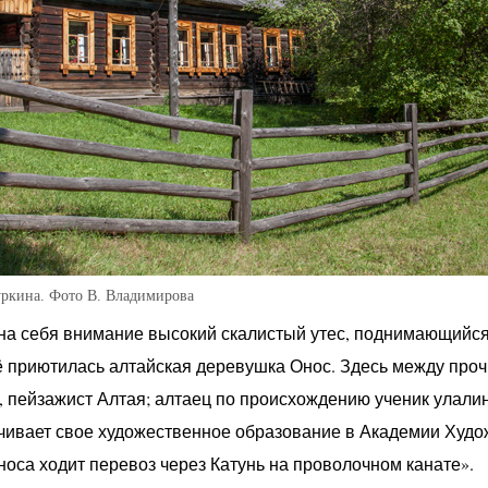
уркина. Фото В. Владимирова
 на себя внимание высокий скалистый утес, поднимающийся
ё приютилась алтайская деревушка Онос. Здесь между про
, пейзажист Алтая; алтаец по происхождению ученик улали
чивает свое художественное образование в Академии Худож
носа ходит перевоз через Катунь на проволочном канате».