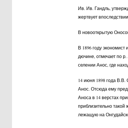
Ив. Ив. Гандль, утве
жертвует впоследствии
В новооткрытую Оносо
В 1896 году экономист
дючине, отмечает по р
селении Анос, где нахо
14 июня 1898 года В.В
Анос. Отсюда ему пред
Аноса в 14 верстах при
приблизительно такой 
лежащую на Онгудайско