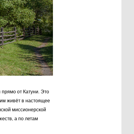
 прямо от Катуни. Это
чим живёт в настоящее
нской миссионерской
еств, а по летам