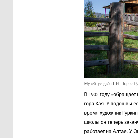
Музей-усадьба Г.И. Чорос-Г
В 1905 году «обращает
гора Кая. У подошвы е
время художник Гуркин
школы он теперь закан
работает на Алтае. У О