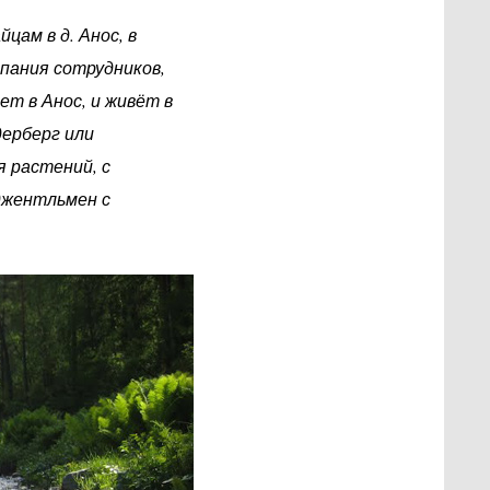
цам в д. Анос, в
мпания сотрудников,
т в Анос, и живёт в
ьдерберг или
 растений, с
джентльмен с