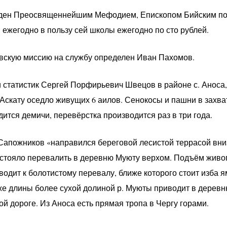
ржден Преосвященнейшим Мефодием, Епископом Бийским п
 ежегодно в пользу сей школы ежегодно по сто рублей.
вскую миссию на службу определен Иван Пахомов.
 и статистик Сергей Порфирьевич Швецов в районе с. Аноса
. Аскату оседло живущих 6 аилов. Сенокосы и пашни в захв
дится демичи, перевёрстка производится раз в три года.
. Сапожников «направился береговой лесистой террасой вни
стояло перевалить в деревню Муюту верхом. Подъём живо
водит к болотистому перевалу, ближе которого стоит изба 
же длины более сухой долиной р. Муюты приводит в деревню
й дороге. Из Аноса есть прямая тропа в Чергу горами.