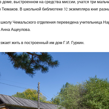
 доме, выстроенном на средства миссии, учатся три мальчи
 Тюмаков. В школьной библиотеке 32 экземпляра книг раз
ю школу Чемальского отделения переведена учительница Н
я Анна Ащеулова.
езжает жить в построенный им дом Г.И. Гуркин.