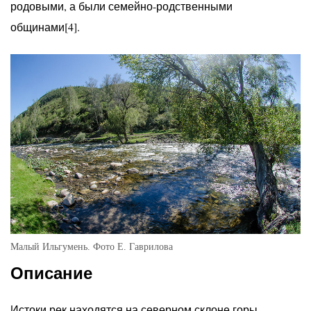
родовыми, а были семейно-родственными
общинами[4].
Малый Ильгумень. Фото Е. Гаврилова
Описание
Истоки рек находятся на северном склоне горы