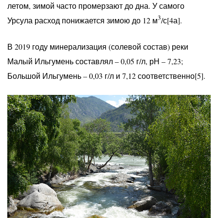
летом, зимой часто промерзают до дна. У самого
3
Урсула расход понижается зимою до 12 м
/с[4а].
В 2019 году минерализация (солевой состав) реки
Малый Ильгумень составлял – 0,05 г/л, рН – 7,23;
Большой Ильгумень – 0,03 г/л и 7,12 соответственно[5].