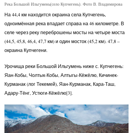
Река Большой Ильгумень(село Купчегень). Фото В. Владимирова
На 44,4 км находится окраина села Купчегень,
одноимённая река впадает справа на 46 километре. В
селе через реку переброшены мосты на четыре моста
(44,5, 45,8, 46,4, 47,7 км) и один мосток (45,2 км). 47,8 –
окраина Купчегени.
Урочища реки Большой Ильгумень ниже с. Купчегень:
Яан-Кобы, Чолтык-Кобы, Алтыгы-Кёжёлю, Кичинек-
Курманак (лог Текемей), Яан-Курманак, Кара-Таш,
Адару-Тёнг, Устюги-Кёжёлю[3].