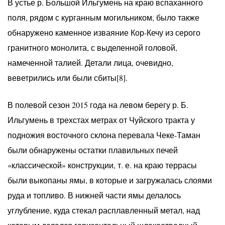
В устье р. Большой Ильгумень на краю вспаханного
поля, рядом с курганным могильником, было также
обнаружено каменное изваяние Кор-Кечу из серого
гранитного монолита, с выделенной головой,
намеченной талией. Детали лица, очевидно,
веветрились или были сбиты[8].
В полевой сезон 2015 года на левом берегу р. Б.
Ильгумень в трехстах метрах от Чуйского тракта у
подножия восточного склона перевала Чеке-Таман
были обнаружены остатки плавильных печей
«классической» конструкции, т. е. на краю террасы
были выкопаны ямы, в которые и загружалась слоями
руда и топливо. В нижней части ямы делалось
углубление, куда стекал расплавленный метал, над