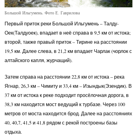
Большой Ильгумень. Фото Е. Гаврилова
Первый приток реки Большой Ильгумень – Талду-
Оек(Талдуоек), впадает в неё справа в 9,5 км от истока;
второй, также правый приток – Тирине на расстоянии
19,5 км. Далее слева, в 21,2 км впадает Чарлак (чорлок с
алтайского капля, журчащий).
Затем справа на расстоянии 22,8 км от истока – река
Ягнар, 26,3 км – Чимиту и 33,4 км – Изындык(Эзендик). В
37 км от истока к реке подходит просёлочная дорога, в
38,3 км находится мост ведущий к турбазе. Через 100
метров от моста находится брод. Далее на расстояниях
40, 40,7, 41,5 и 41,8 рядом с рекой построены базы
отдыха.