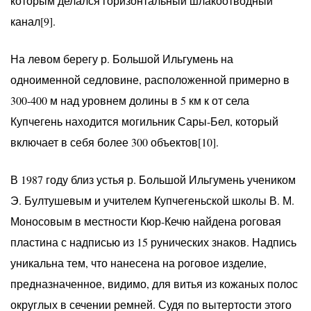
которым делался горизонтальный шлакоотводный
канал[9].
На левом берегу р. Большой Ильгумень на
одноименной седловине, расположенной примерно в
300-400 м над уровнем долины в 5 км к от села
Купчегень находится могильник Сары-Бел, который
включает в себя более 300 объектов[10].
В 1987 году близ устья р. Большой Ильгумень учеником
Э. Бултушевым и учителем Купчегеньской школы В. М.
Моносовым в местности Кюр-Кечю найдена роговая
пластина с надписью из 15 рунических знаков. Надпись
уникальна тем, что нанесена на роговое изделие,
предназначенное, видимо, для витья из кожаных полос
округлых в сечении ремней. Судя по вытертости этого