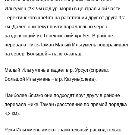
Ильгумен (2819м над ур. моря) в центральной части
Теректинского хребта на расстоянии друг от друга 3,7
км. Далее они текут почти параллельно через
разделяющий их Теректинский хребет. В районе
перевала Чике-Таман Малый Ильгумень поворачивает
на север, Большой – на юго-запад.
Малый Ильгумень впадает в р. Урсул (справа),
Большой Ильгумень – в р. Катунь(слева).
Наиболее близко они подходят друг другу в районе
перевала Чике-Таман (расстояние по прямой порядка
3,8 км).
Реки Ильгумень имеют значительный расход только