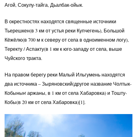
Агой, Сокулу-тайга, Дьалбак-ойык.
В окрестностях находятся священные источники
Тьерешкен(в 3 км от устья реки Купчегень), Большой
Кёжёлю(в 700 м к северу от села в одноименном логу),
Теректу / Аспакту(в 1 км к юго-западу от села, выше
Чуйского тракта.
На правом берегу реки Малый Ильгумень находятся
два источника – Зыряновский(другое название Чолтык-
Кобыныҥ аржаны, в 1 км от села Хабаровка) и Тошту-
Кобы(в 20 км от села Хабаровка)[1].