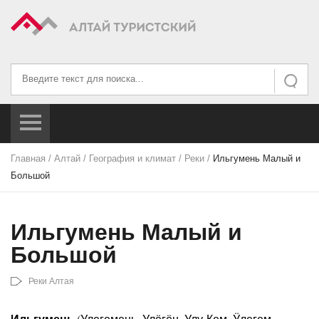
Искать...
Искать
Главная
/
Алтай
/
География и климат
/
Реки
/
Ильгумень Малый и
Большой
Ильгумень Малый и
Большой
Реки Алтая
Ильгумень
(Улегемень, Улёгён, Улу-Кем, Ӱлегем,