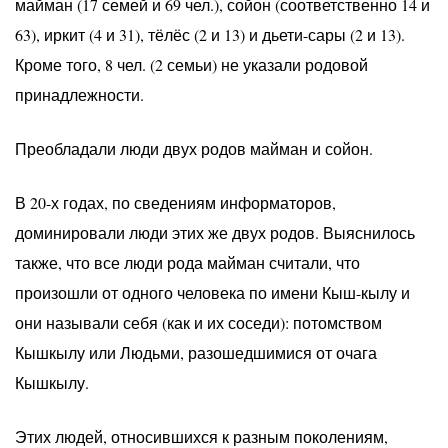
майман (17 семей и 69 чел.), сойон (соответственно 14 и
63), иркит (4 и 31), тёлёс (2 и 13) и дьети-сары (2 и 13).
Кроме того, 8 чел. (2 семьи) не указали родовой
принадлежности.
Преобладали люди двух родов майман и сойон.
В 20-х годах, по сведениям информаторов,
доминировали люди этих же двух родов. Выяснилось
также, что все люди рода майман считали, что
произошли от одного человека по имени Кыш-кылу и
они называли себя (как и их соседи): потомством
Кышкылу или Людьми, разошедшимися от очага
Кышкылу.
Этих людей, относившихся к разным поколениям,