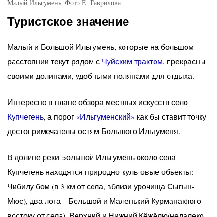
Малый Ильгумень. Фото Е. Гаврилова
Туристское значение
Малый и Большой Ильгумень, которые на большом
расстоянии текут рядом с
Чуйским трактом
, прекрасны
своими долинами, удобными полянами для отдыха.
Интересно в плане обзора местных искусств село
Купчегень
, а порог
«Ильгуменский»
как бы ставит точку
достопримечательностям Большого Ильгуменя.
В долине реки Большой Ильгумень около села
Купчегень находятся природно-культовые объекты:
Чибилу бом (в 3 км от села, вблизи урочища Сыгын-
Мюс), два лога – Большой и Маленький Курманак(юго-
востоку от села), Верхний и Нижний Кёжёлю(недалеко