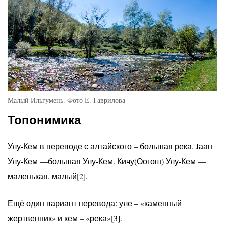
Малый Ильгумень. Фото Е. Гаврилова
Топонимика
Улу-Кем в переводе с алтайского – большая река. Jаан
Улу-Кем —большая Улу-Кем. Кичу(Оогош) Улу-Кем —
маленькая, малый[2].
Ещё один вариант перевода: уле – «каменный
жертвенник» и кем – «река»[3].