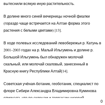
вытеснили всякую иную растительность.
В долине много синей вечерницы ночной фиалки
(гораздо чаще встречается на Алтае форма этого
растения с белыми цветами) [13].
В ходе полевых исследований левобережья р. Катунь в
2001–2003 годах на р. Малый Ильгумень и долине р.
Большой Ильгумень был обнаружен молочай
скальный, или молочай скаловый, занесенный в
Красную книгу Республики Алтай[14].
Советская учёная-ботаник, геоботаник, специалист по
флоре Сибири Александра Владимировна Куминова
отмечала, что по склонам и террасам низовий
0
Ильгумень распространены караганники с крупными