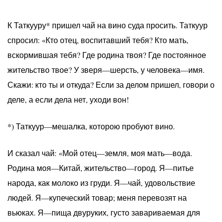
К Таткууру* пришел чай на вино суда просить. Таткуур
спросил: «Кто отец, воспитавший тебя? Кто мать,
вскормившая тебя? Где родина твоя? Где постоянное
жительство твое? У зверя—шерсть, у человека—имя.
Скажи: кто ты и откуда? Если за делом пришел, говори о
деле, а если дела нет, уходи вон!
*) Таткуур—мешалка, которою пробуют вино.
И сказал чай: «Мой отец—земля, моя мать—вода.
Родина моя—Китай, жительство—город. Я—питье
народа, как молоко из груди. Я—чай, удовольствие
людей. Я—купеческий товар; меня перевозят на
вьюках. Я—пища двуруких, густо завариваемая для