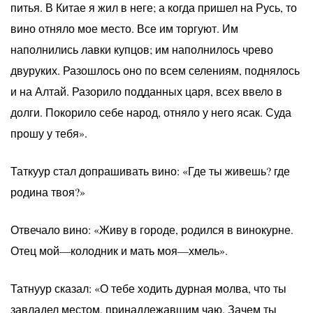
питья. В Китае я жил в неге; а когда пришел на Русь, то
вино отняло мое место. Все им торгуют. Им
наполнились лавки купцов; им наполнилось чрево
двуруких. Разошлось оно по всем селениям, поднялось
и на Алтай. Разорило подданных царя, всех ввело в
долги. Покорило себе народ, отняло у него ясак. Суда
прошу у тебя».
Таткуур стал допрашивать вино: «Где ты живешь? где
родина твоя?»
Отвечало вино: «Живу в городе, родился в винокурне.
Отец мой—колодник и мать моя—хмель».
Татнуур сказал: «О тебе ходить дурная молва, что ты
завладел местом, принадлежавшим чаю. Зачем ты