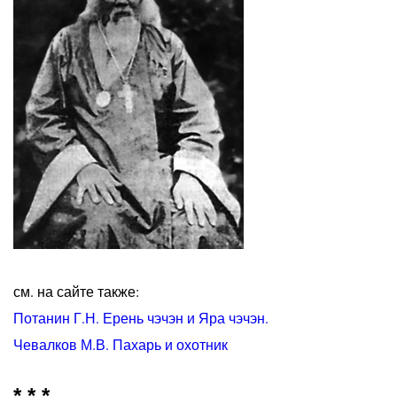
см. на сайте также:
Потанин Г.Н. Ерень чэчэн и Яра чэчэн.
Чевалков М.В. Пахарь и охотник
* * *