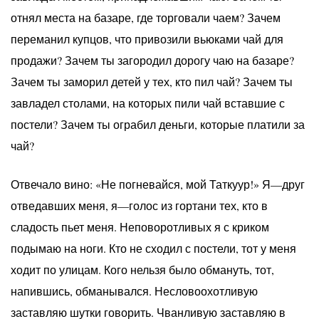
отнял места на базаре, где торговали чаем? Зачем
переманил купцов, что привозили вьюками чай для
продажи? Зачем ты загородил дорогу чаю на базаре?
Зачем ты заморил детей у тех, кто пил чай? Зачем ты
завладел столами, на которых пили чай вставшие с
постели? Зачем ты ограбил деньги, которые платили за
чай?
Отвечало вино: «Не погневайся, мой Таткуур!» Я—друг
отведавших меня, я—голос из гортани тех, кто в
сладость пьет меня. Неповоротливых я с криком
подымаю на ноги. Кто не сходил с постели, тот у меня
ходит по улицам. Кого нельзя было обмануть, тот,
напившись, обманывался. Несловоохотливую
заставляю шутки говорить. Чванливую заставляю в