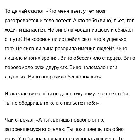
Тогда чай сказал: «Кто меня пьет, у тех мозг
разогревается и тело потеет. А кто тебя (вино) пьёт, тот
ходит и шатается. Не вино ли уводит из дому и сбивает
с пути? Не короион ли истребил скот, что в ущельях
гор? Не сила ли вина разорила имения людей? Вино
лишило многих зрения. Вино обессилило старцев. Вино
переломало руки двуруких. Вино наломало ноги
двуногих. Вино опорочило беспорочных».
И сказало вино: «Ты не дашь туку тому, кто пьёт тебя;
ты не ободришь того, кто напьется тебя».
Чай отвечал: «А ты светишь подобно огню,
загоревшемуся впотьмах. Ты похищаешь, подобно
вору. У тебя праздничают праздношатающиеся. Ты