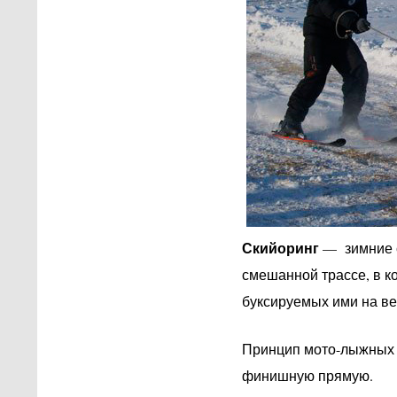
Скийоринг
— зимние с
смешанной трассе, в к
буксируемых ими на в
Принцип мото-лыжных г
финишную прямую.