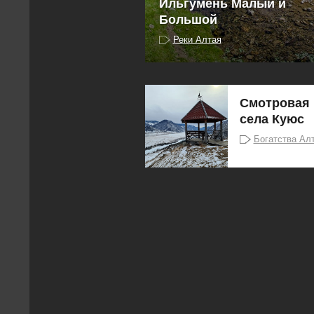
Ильгумень Малый и
Большой
Реки Алтая
Смотровая 
села Куюс
Богатства Ал