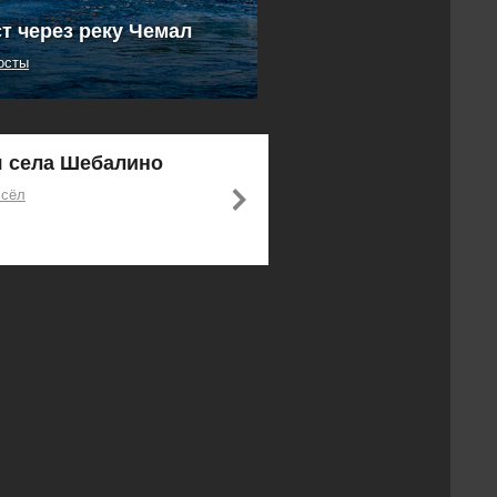
т через реку Чемал
осты
я села Шебалино
 сёл