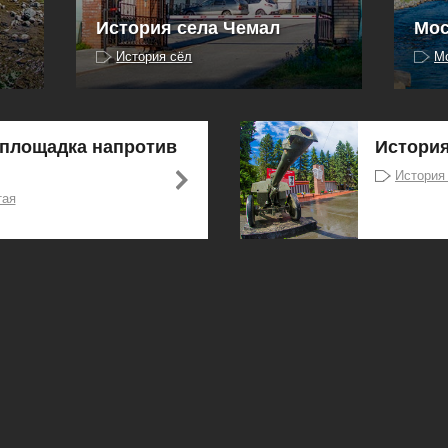
История села Чемал
Мос
История сёл
М
площадка напротив
Истори
История
тая