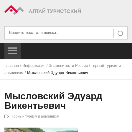
Искать...
Искать
Главная
/
Информация
/
Знаменитости России
/
Горный туризм и
альпинизм
/
Мысловский Эдуард Викентьевич
Мысловский Эдуард
Викентьевич
Горный туризм и альпинизм