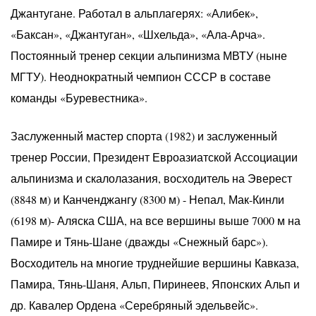
Джантугане. Работал в альплагерях: «Алибек»,
«Баксан», «Джантуган», «Шхельда», «Ала-Арча».
Постоянный тренер секции альпинизма МВТУ (ныне
МГТУ). Неоднократный чемпион СССР в составе
команды «Буревестника».
Заслуженный мастер спорта (1982) и заслуженный
тренер России, Президент Евроазиатской Ассоциации
альпинизма и скалолазания, восходитель на Эверест
(8848 м) и Канченджангу (8300 м) - Непал, Мак-Кинли
(6198 м)- Аляска США, на все вершины выше 7000 м на
Памире и Тянь-Шане (дважды «Снежный барс»).
Восходитель на многие труднейшие вершины Кавказа,
Памира, Тянь-Шаня, Альп, Пиринеев, Японских Альп и
др. Кавалер Ордена «Серебряный эдельвейс».