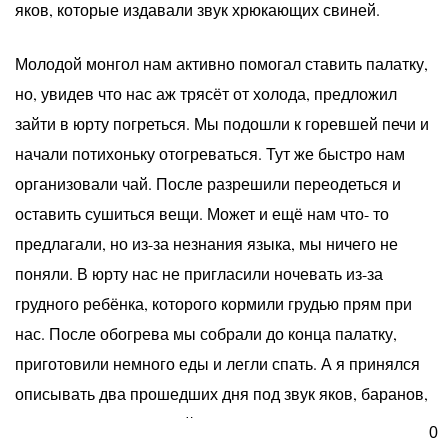
яков, которые издавали звук хрюкающих свиней.
Молодой монгол нам активно помогал ставить палатку,
но, увидев что нас аж трясёт от холода, предложил
зайти в юрту погреться. Мы подошли к горевшей печи и
начали потихоньку отогреваться. Тут же быстро нам
организовали чай. После разрешили переодеться и
оставить сушиться вещи. Может и ещё нам что- то
предлагали, но из-за незнания языка, мы ничего не
поняли. В юрту нас не пригласили ночевать из-за
грудного ребёнка, которого кормили грудью прям при
нас. После обогрева мы собрали до конца палатку,
приготовили немного еды и легли спать. А я принялся
описывать два прошедших дня под звук яков, баранов,
диких уток, монгольской гитары и постоянно ездивших
0