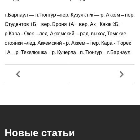
г.Барнаул –– п.Тюнгур –пер. Кузуяк н/к –– р. Аккем – пер.
Студентов 1Б – вер. Броня 1А – вер. Ак - Каюк 2Б –
р.Кара - Оюк –лед. Аккемский - рад. выход Томские
стоянки –лед. Аккемский - р. Аккем – пер. Кара - Тюрек
1А – р. Текелюшка – р. Кучерла - п. Тюнгур-– г.Барнаул.
Назад
Вперед
Новые статьи