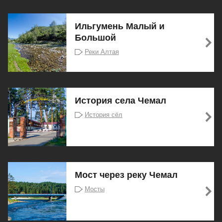
Ильгумень Малый и
Большой
Реки Алтая
История села Чемал
История сёл
Мост через реку Чемал
Мосты