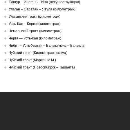
Тюнгур – Инегень – Иня (несуществующая)
Улаган – Саратан – Язула (километраж)
Улаганский тракт (километраж)
Усть-Кан – Коргон(километраж)
Чемальский тракт (километраж)
Черга — Усть-Кан (километраж)
Чибит – Усть-Улаган – Балыктуюль – Балыкча
Чуйский тракт (Километраж, схема)
Чуйский тракт (Маркин М.М.)
Чуйский тракт (Новосибирск – Ташанта)