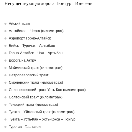
Несуществующая дорога
Тюнгур - Инегень
Айский тракт
Алтайское – Черга (километраж)
Аэропорт Горно-Алтайск
Бийск – Турочак – Артыбаш
Горно-Алтайск – Чоя – Артыбаш
Дорога на Актру
Майминский тракт(километраж)
Петропавловский тракт
Смоленский тракт (километраж)
Солонешенский тракт-Усть-Кан (километраж)
Солтонский тракт (километраж)
Телецкий тракт (километраж)
Туекта – Уймонский тракт(километраж)
Туекта – Усть-Кан – Усть-Кокса – Тюнгур
Турочак - Таштагол