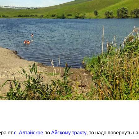
ера от
с. Алтайское
по
Айскому тракту
, то надо повернуть н