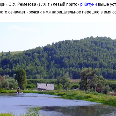
и» С.У. Ремезова (1701 г.) левый приток
р.Катуни
выше уст
кого означает «речка»: имя нарицательное перешло в имя с