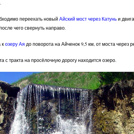
.
бходимо переехать новый
Айский мост через Катунь
и двига
после чего свернуть направо.
 к
озеру Ая
до поворота на Айченок 9,5 км, от моста через ре
та с тракта на просёлочную дорогу находится озеро.