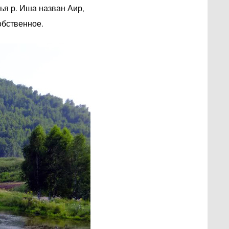
ья р. Иша назван Аир,
обственное.