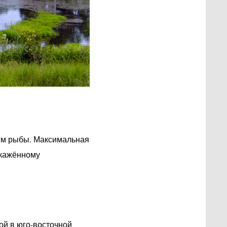
нём рыбы. Максимальная
скажённому
ой в юго-восточной