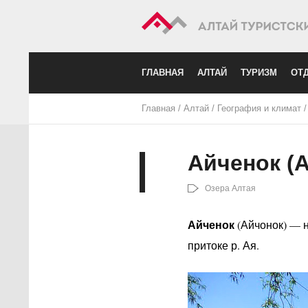
ГЛАВНАЯ
АЛТАЙ
ТУРИЗМ
ОТД
Главная
/
Алтай
/
География и климат
Айченок (
Озера Алтая
Айченок
(Айчонок) — 
притоке р. Ая.