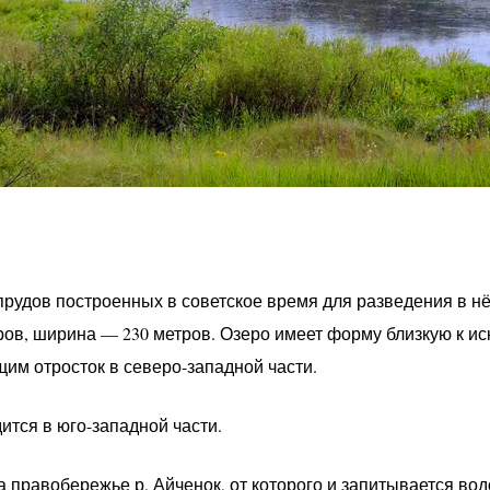
прудов построенных в советское время для разведения в 
ров, ширина — 230 метров. Озеро имеет форму близкую к и
им отросток в северо-западной части.
тся в юго-западной части.
 правобережье р. Айченок, от которого и запитывается вод