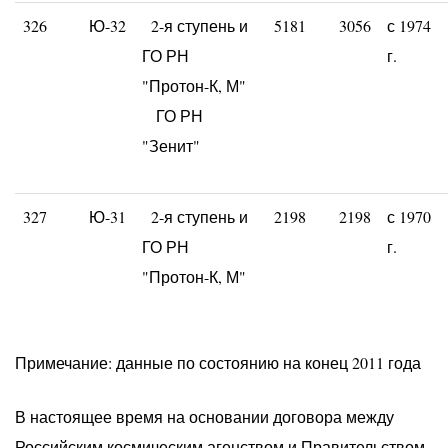
326
Ю-32
2-я ступень и
5181
3056
с 1974
ГО РН
г.
"Протон-К, М"
ГО РН
"Зенит"
327
Ю-31
2-я ступень и
2198
2198
с 1970
ГО РН
г.
"Протон-К, М"
Примечание: данные по состоянию на конец 2011 года
В настоящее время на основании договора между
Российским космическим агенством и Правительством