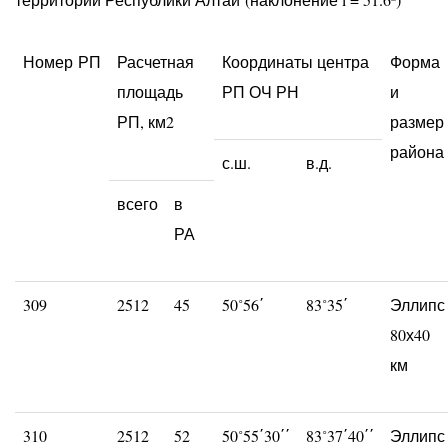
Номер РП
Расчетная
Координаты центра
Форма
площадь
РП ОЧ РН
и
РП, км2
размер
района
с.ш.
в.д.
всего
в
РА
309
2512
45
50˚56΄
83˚35΄
Эллипс
80х40
км
310
2512
52
50˚55΄30΄΄
83˚37΄40΄΄
Эллипс