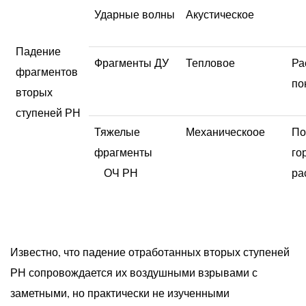
Ударные волны
Акустическое
Падение
Фрагменты ДУ
Тепловое
Ра
фрагментов
по
вторых
ступеней РН
Тяжелые
Механическоое
По
фрагменты
го
ОЧ РН
ра
Известно, что падение отработанных вторых ступеней
РН сопровождается их воздушными взрывами с
заметными, но практически не изученными