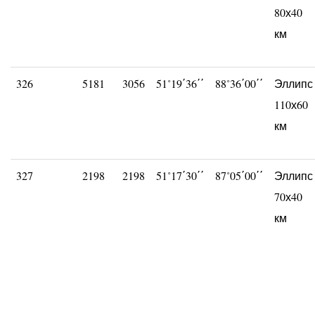
80х40
км
326
5181
3056
51˚19΄36΄΄
88˚36΄00΄΄
Эллипс
110х60
км
327
2198
2198
51˚17΄30΄΄
87˚05΄00΄΄
Эллипс
70х40
км