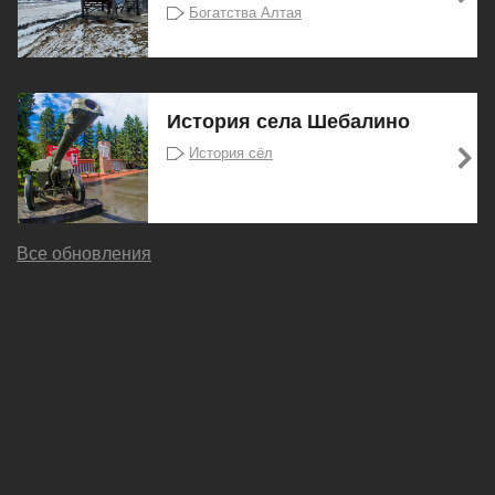
Богатства Алтая
История села Шебалино
История сёл
Все обновления