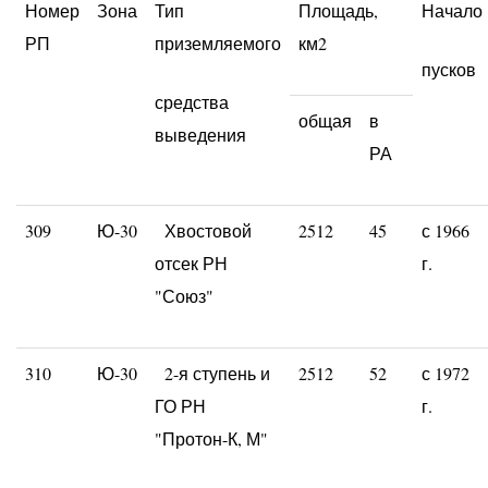
Номер
Зона
Тип
Площадь,
Начало
РП
приземляемого
км2
пусков
средства
общая
в
выведения
РА
309
Ю-30
Хвостовой
2512
45
с 1966
отсек РН
г.
"Союз"
310
Ю-30
2-я ступень и
2512
52
с 1972
ГО РН
г.
"Протон-К, М"