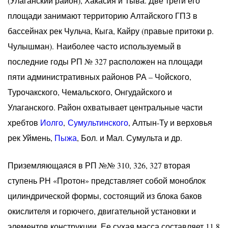
(Улаганский район), Хакасия и Тыва. Две трети его
площади занимают территорию Алтайского ГПЗ в
бассейнах рек Чульча, Кыга, Кайру (правые притоки р.
Чулышман). Наиболее часто используемый в
последние годы РП № 327 расположен на площади
пяти административных районов РА – Чойского,
Турочакского, Чемальского, Онгудайского и
Улаганского. Район охватывает центральные части
хребтов
Иолго
,
Сумультинского
, Алтын-Ту и верховья
рек Уймень,
Пыжа
, Бол. и Мал. Сумульта и др.
Приземляющаяся в РП №№ 310, 326, 327 вторая
ступень РН «Протон» представляет собой моноблок
цилиндрической формы, состоящий из блока баков
окислителя и горючего, двигательной установки и
элементов конструкции. Ее сухая масса составляет 11,8