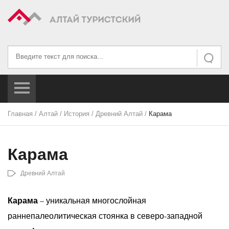
Искать...
Искать
Главная
/
Алтай
/
История
/
Древний Алтай
/
Карама
Карама
Древний Алтай
Карама
– уникальная многослойная
раннепалеолитическая стоянка в северо-западной