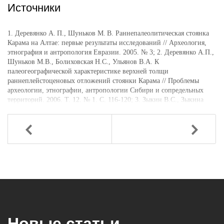
Источники
1. Деревянко А. П., Шуньков М. В. Раннепалеолитическая стоянка
Карама на Алтае: первые результаты исследований // Археология,
этнография и антропология Евразии. 2005. № 3; 2. Деревянко А.П.,
Шуньков М.В., Болиховская Н.С., Ульянов В.А. К
палеогеографической характеристике верхней толщи
раннеплейстоценовых отложений стоянки Карама // Проблемы
археологии, этнографии, антропологии Сибири и сопредельных
территорий. 2006. Т. 12. № 1. С. 116-120; 3. Зыкин В.С., Зыкина
В.С., Смолянинова Л.Г. Дискуссионные вопросы инициального
заселения Сибири человеком и возраст стоянки Карама на Горном
Алтае // Стратиграфия. Геологическая корреляция. 2016. Т. 24. № 3.
Назад
Вперед
С. 102; 4. Кунгуров А.Л., Цыро А.Г. История открытия и изучения
палеолита Алтая // Учебное пособие Барнаул Издательство
«Азбука»; 5. Соенов В.И. Влияние миграций на динамику
этнокультурных процессов на Алтае в древности и средневековье.
Часть 1. Эпоха камня и бронзы / Древности Сибири и Центральной
Азии [Электронный ресурс]: сборник научных трудов / отв. ред.
В.И. Соенов. - № 9(21). - Горно-Алтайск: ГАГУ, 2018. - 114 с.; 6.
Шуньков М.В., Козликин М.Б., Кандыба А.В., Деревянко А.П.
Раскопки многослойных стоянок Денисова пещера и Карама на
Новые статьи
Алтае // Археологические открытия. 2020. Т. 2018. С. 481-483.